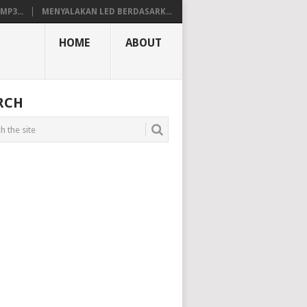
P3...
MENYALAKAN LED BERDASARK...
HOME
ABOUT
RCH