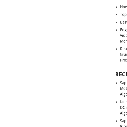
How
Top
Bes
Edg
Vis
Mon
Res
Gra
Pro
REC
Sapt
Mot
Alg
fadh
DC 
Alg
Sapt
(Co