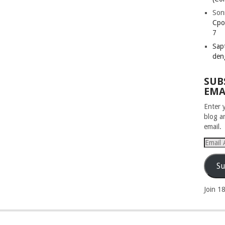
Son
Cpo
7
Sapt
den
SUB
EMA
Enter 
blog a
email.
Email
Addres
Su
Join 1