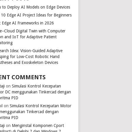
 to Deploy AI Models on Edge Devices
 10 Edge AI Project Ideas for Beginners
t Edge AI Frameworks in 2026
e–Cloud Digital Twin with Computer
ion and IoT for Adaptive Patient
itoring
earch Idea: Vision-Guided Adaptive
sping for Low-Cost Robotic Hand
stheses and Exoskeleton Devices
ENT COMMENTS
aji
on
Simulasi Kontrol Kecepatan
or DC menggunakan Tinkercad dengan
oritma PID
il
on
Simulasi Kontrol Kecepatan Motor
menggunakan Tinkercad dengan
oritma PID
aji
on
Menginstal Komponen Cport
mPort) di Delphi 7 dan Windows 7