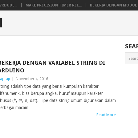
VRDUDE...
MAKE PRECISION TIMER REL...
BEKERJA DENGAN MODUL M
M
SEA
BEKERJA DENGAN VARIABEL STRING DI
ARDUINO
aptaji
|
November 4, 2016
tring adalah tipe data yang berisi kumpulan karakter
lfanumerik, bisa berupa angka, huruf maupun karakter
husus (*, @, #, dst). Tipe data string umum digunakan dalam
erbagai macam
Read More