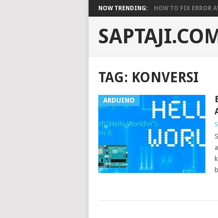
NOW TRENDING:
HOW TO FIX ERROR A
SAPTAJI.CO
TAG:
KONVERSI
ARDUINO
S
S
a
k
b