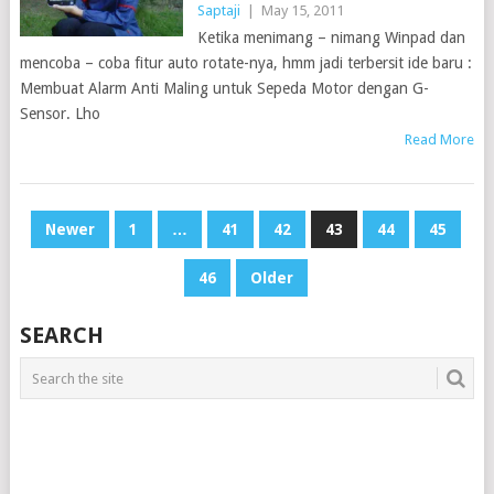
Saptaji
|
May 15, 2011
Ketika menimang – nimang Winpad dan
mencoba – coba fitur auto rotate-nya, hmm jadi terbersit ide baru :
Membuat Alarm Anti Maling untuk Sepeda Motor dengan G-
Sensor. Lho
Read More
POSTS
Newer
1
…
41
42
43
44
45
PAGINATION
46
Older
SEARCH