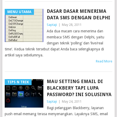
DASAR DASAR MENERIMA
MENU UTAMA
DATA SMS DENGAN DELPHI
Saptaji
|
May 28, 2011
Ada dua macam cara menerima dan
membaca SMS dengan Delphi, yaitu
dengan teknik ‘polling’ dan ‘live/real
time’. Kedua teknik tersebut dapat Anda baca selengkapnya di
artikel saya sebelumnya.
Read More
MAU SETTING EMAIL DI
TIPS N TRIK
BLACKBERY TAPI LUPA
PASSWORD? INI SOLUSINYA
Saptaji
|
May 24, 2011
Bagi pelanggan Blackberry, layanan
push email memang terasa menyenangkan. Layaknya SMS, email