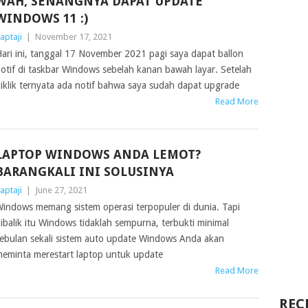
WAH, SENANGNYA DAPAT UPDATE
WINDOWS 11 :)
aptaji
|
November 17, 2021
ari ini, tanggal 17 November 2021 pagi saya dapat ballon
otif di taskbar Windows sebelah kanan bawah layar. Setelah
iklik ternyata ada notif bahwa saya sudah dapat upgrade
Read More
LAPTOP WINDOWS ANDA LEMOT?
BARANGKALI INI SOLUSINYA
aptaji
|
June 27, 2021
indows memang sistem operasi terpopuler di dunia. Tapi
ibalik itu Windows tidaklah sempurna, terbukti minimal
ebulan sekali sistem auto update Windows Anda akan
eminta merestart laptop untuk update
Read More
REC