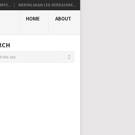
P3...
MENYALAKAN LED BERDASARK...
HOME
ABOUT
RCH