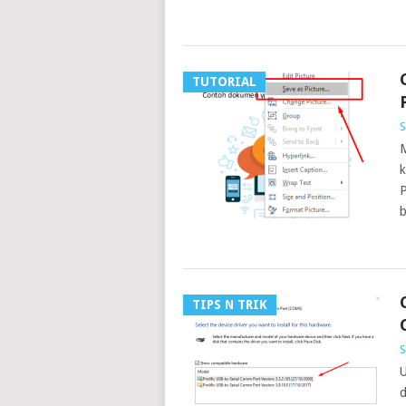
TUTORIAL
S
M
k
P
TIPS N TRIK
S
U
d