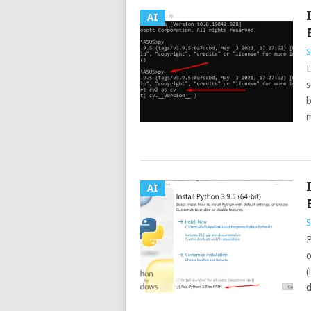
AI
S
L
s
b
m
AI
S
P
o
(
d