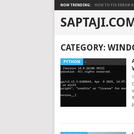
NOW TRENDING:
HOW TO FIX ERROR A
SAPTAJI.CO
CATEGORY:
WIND
PYTHON
S
O
o
t
p