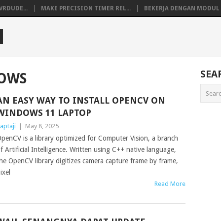
VRDUDE...
MAKE PRECISION TIMER REL...
BEKERJA DENGAN MODUL M
M
SEA
OWS
AN EASY WAY TO INSTALL OPENCV ON
WINDOWS 11 LAPTOP
aptaji
|
May 8, 2025
penCV is a library optimized for Computer Vision, a branch
f Artificial Intelligence. Written using C++ native language,
he OpenCV library digitizes camera capture frame by frame,
ixel
Read More