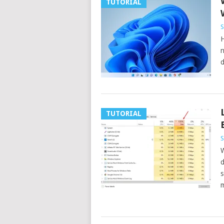
TUTORIAL
S
H
n
d
TUTORIAL
S
W
d
s
m