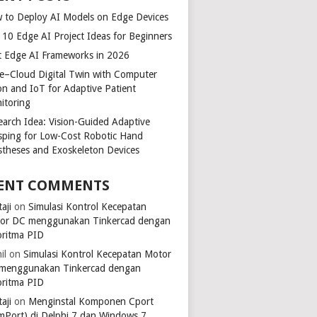
 to Deploy AI Models on Edge Devices
 10 Edge AI Project Ideas for Beginners
t Edge AI Frameworks in 2026
e–Cloud Digital Twin with Computer
ion and IoT for Adaptive Patient
itoring
earch Idea: Vision-Guided Adaptive
sping for Low-Cost Robotic Hand
stheses and Exoskeleton Devices
ENT COMMENTS
aji
on
Simulasi Kontrol Kecepatan
or DC menggunakan Tinkercad dengan
oritma PID
il
on
Simulasi Kontrol Kecepatan Motor
menggunakan Tinkercad dengan
oritma PID
aji
on
Menginstal Komponen Cport
mPort) di Delphi 7 dan Windows 7