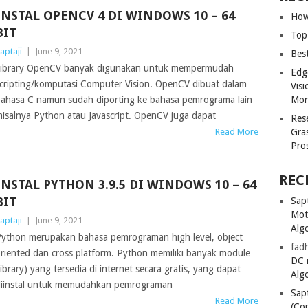
INSTAL OPENCV 4 DI WINDOWS 10 – 64
How
BIT
Top
aptaji
|
June 9, 2021
Bes
ibrary OpenCV banyak digunakan untuk mempermudah
Edg
cripting/komputasi Computer Vision. OpenCV dibuat dalam
Vis
ahasa C namun sudah diporting ke bahasa pemrograma lain
Mon
isalnya Python atau Javascript. OpenCV juga dapat
Res
Read More
Gra
Pro
REC
INSTAL PYTHON 3.9.5 DI WINDOWS 10 – 64
BIT
Sapt
Mot
aptaji
|
June 9, 2021
Alg
ython merupakan bahasa pemrograman high level, object
fadh
riented dan cross platform. Python memiliki banyak module
DC 
library) yang tersedia di internet secara gratis, yang dapat
Alg
iinstal untuk memudahkan pemrograman
Sapt
Read More
(Co