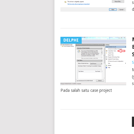
s
d
DELPHI
S
M
(
s
Pada salah satu case project
POSTS
PAGINATION