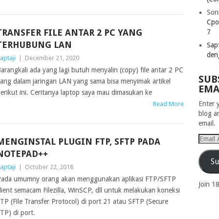
Son
Cpo
TRANSFER FILE ANTAR 2 PC YANG
7
TERHUBUNG LAN
Sapt
den
aptaji
|
December 21, 2020
arangkali ada yang lagi butuh menyalin (copy) file antar 2 PC
SUB
ang dalam jaringan LAN yang sama bisa menyimak artikel
EMA
erikut ini. Ceritanya laptop saya mau dimasukan ke
Enter 
Read More
blog a
email.
Email
MENGINSTAL PLUGIN FTP, SFTP PADA
Addres
NOTEPAD++
Su
aptaji
|
October 22, 2018
ada umumny orang akan menggunakan aplikasi FTP/SFTP
Join 1
lient semacam Filezilla, WinSCP, dll untuk melakukan koneksi
TP (File Transfer Protocol) di port 21 atau SFTP (Secure
TP) di port.