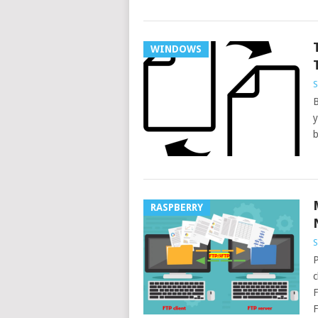
WINDOWS
S
B
y
b
RASPBERRY
S
P
c
F
F