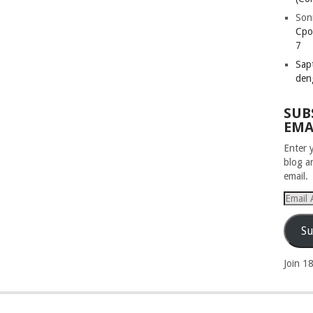
Son
Cpo
7
Sapt
den
SUB
EMA
Enter 
blog a
email.
Email
Addres
Su
Join 1