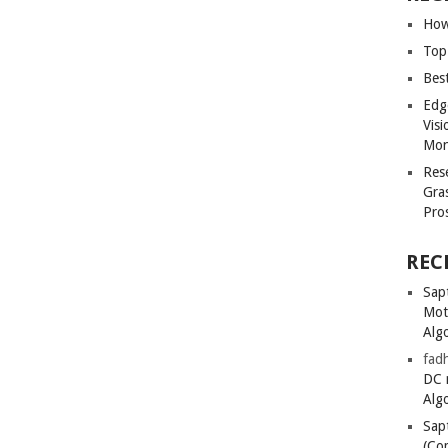
How
Top
Bes
Edg
Vis
Mon
Res
Gra
Pro
REC
Sapt
Mot
Alg
fadh
DC 
Alg
Sapt
(Co