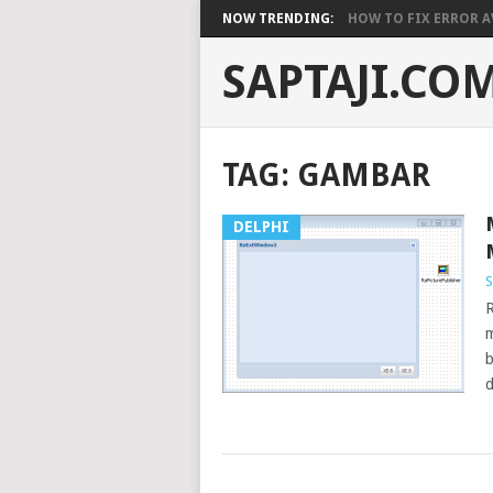
NOW TRENDING:
HOW TO FIX ERROR A
SAPTAJI.CO
TAG:
GAMBAR
DELPHI
S
R
m
b
d