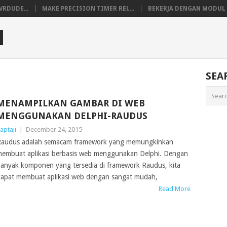
VRDUDE...
MAKE PRECISION TIMER REL...
BEKERJA DENGAN MODUL M
M
SEA
MENAMPILKAN GAMBAR DI WEB
MENGGUNAKAN DELPHI-RAUDUS
aptaji
|
December 24, 2015
audus adalah semacam framework yang memungkinkan
embuat aplikasi berbasis web menggunakan Delphi. Dengan
anyak komponen yang tersedia di framework Raudus, kita
apat membuat aplikasi web dengan sangat mudah,
Read More