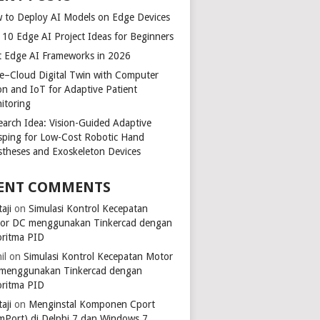
 to Deploy AI Models on Edge Devices
 10 Edge AI Project Ideas for Beginners
t Edge AI Frameworks in 2026
e–Cloud Digital Twin with Computer
ion and IoT for Adaptive Patient
itoring
earch Idea: Vision-Guided Adaptive
sping for Low-Cost Robotic Hand
stheses and Exoskeleton Devices
ENT COMMENTS
aji
on
Simulasi Kontrol Kecepatan
or DC menggunakan Tinkercad dengan
oritma PID
il
on
Simulasi Kontrol Kecepatan Motor
menggunakan Tinkercad dengan
oritma PID
aji
on
Menginstal Komponen Cport
mPort) di Delphi 7 dan Windows 7