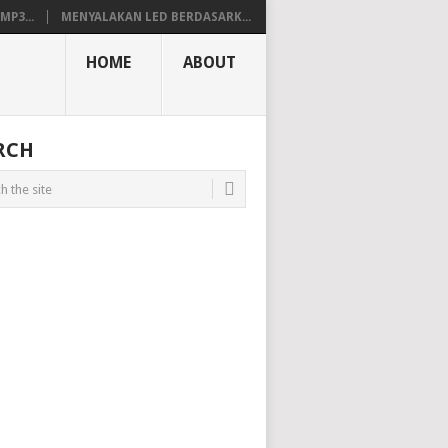
P3...
MENYALAKAN LED BERDASARK...
HOME
ABOUT
RCH