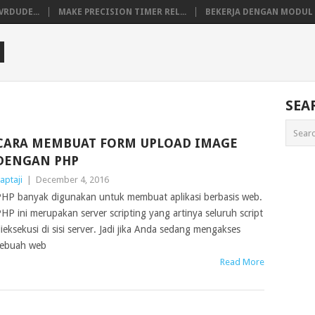
VRDUDE...
MAKE PRECISION TIMER REL...
BEKERJA DENGAN MODUL M
M
SEA
CARA MEMBUAT FORM UPLOAD IMAGE
DENGAN PHP
aptaji
|
December 4, 2016
HP banyak digunakan untuk membuat aplikasi berbasis web.
HP ini merupakan server scripting yang artinya seluruh script
ieksekusi di sisi server. Jadi jika Anda sedang mengakses
ebuah web
Read More