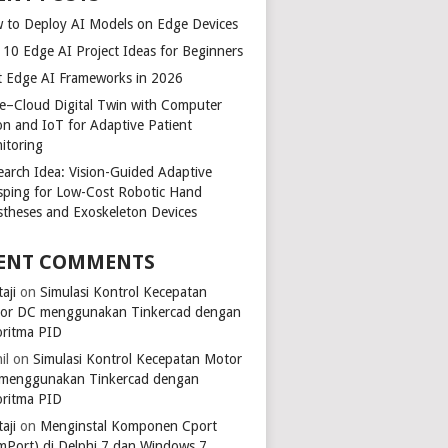
 to Deploy AI Models on Edge Devices
 10 Edge AI Project Ideas for Beginners
t Edge AI Frameworks in 2026
e–Cloud Digital Twin with Computer
ion and IoT for Adaptive Patient
itoring
earch Idea: Vision-Guided Adaptive
sping for Low-Cost Robotic Hand
stheses and Exoskeleton Devices
ENT COMMENTS
aji
on
Simulasi Kontrol Kecepatan
or DC menggunakan Tinkercad dengan
oritma PID
il
on
Simulasi Kontrol Kecepatan Motor
menggunakan Tinkercad dengan
oritma PID
aji
on
Menginstal Komponen Cport
mPort) di Delphi 7 dan Windows 7