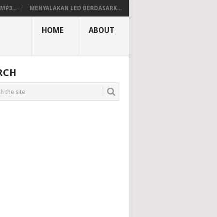
P3...
MENYALAKAN LED BERDASARK...
HOME
ABOUT
RCH