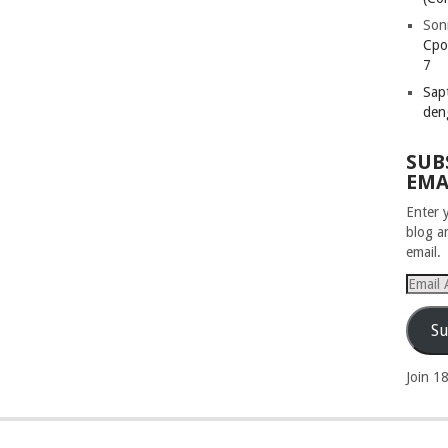
Son
Cpo
7
Sapt
den
SUB
EMA
Enter 
blog a
email.
Email
Addres
Su
Join 1