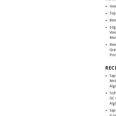
How
Top
Bes
Edg
Vis
Mon
Res
Gra
Pro
REC
Sapt
Mot
Alg
fadh
DC 
Alg
Sapt
(Co