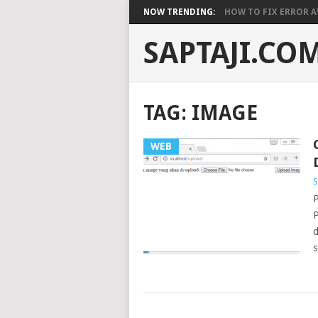
NOW TRENDING:
HOW TO FIX ERROR A
SAPTAJI.CO
TAG:
IMAGE
WEB
S
P
P
d
s