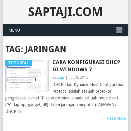
SAPTAJI.COM
MENU
TAG:
JARINGAN
CARA KONFIGURASI DHCP
TUTORIAL
DI WINDOWS 7
Saptaji
|
July 8, 2015
DHCP atau Dynamic Host Configuration
Protocol adalah sebuah protokol
pengalokasi alamat IP secara otomatis pada sebuah node client
(PC, laptop, gadget, dll) dalam jaringan komputer (LAN/WAN).
DHCP ini
Read More