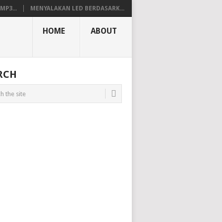
P3...
MENYALAKAN LED BERDASARK...
HOME
ABOUT
RCH