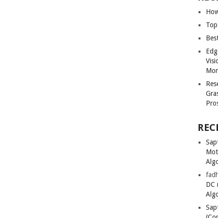
How
Top
Bes
Edg
Vis
Mon
Res
Gra
Pro
REC
Sapt
Mot
Alg
fadh
DC 
Alg
Sapt
(Co