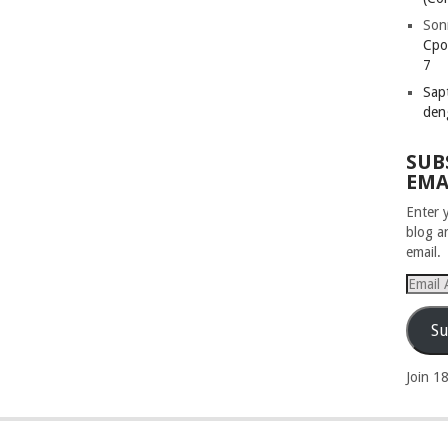
Son
Cpo
7
Sapt
den
SUB
EMA
Enter 
blog a
email.
Email
Addres
Su
Join 1