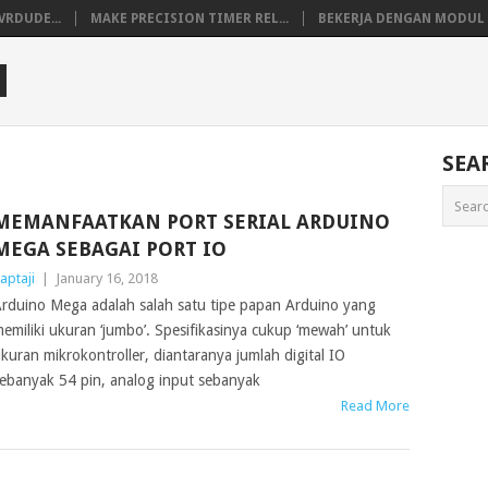
VRDUDE...
MAKE PRECISION TIMER REL...
BEKERJA DENGAN MODUL M
M
SEA
MEMANFAATKAN PORT SERIAL ARDUINO
MEGA SEBAGAI PORT IO
aptaji
|
January 16, 2018
rduino Mega adalah salah satu tipe papan Arduino yang
emiliki ukuran ‘jumbo’. Spesifikasinya cukup ‘mewah’ untuk
kuran mikrokontroller, diantaranya jumlah digital IO
ebanyak 54 pin, analog input sebanyak
Read More