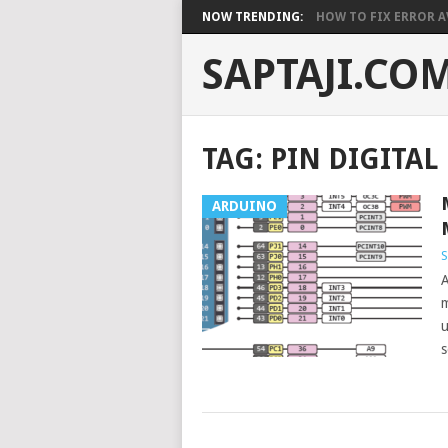
NOW TRENDING:
HOW TO FIX ERROR A
SAPTAJI.CO
TAG:
PIN DIGITAL
ARDUINO
S
A
m
u
s