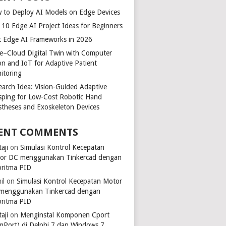
 to Deploy AI Models on Edge Devices
 10 Edge AI Project Ideas for Beginners
t Edge AI Frameworks in 2026
e–Cloud Digital Twin with Computer
ion and IoT for Adaptive Patient
itoring
earch Idea: Vision-Guided Adaptive
sping for Low-Cost Robotic Hand
stheses and Exoskeleton Devices
ENT COMMENTS
aji
on
Simulasi Kontrol Kecepatan
or DC menggunakan Tinkercad dengan
oritma PID
il
on
Simulasi Kontrol Kecepatan Motor
menggunakan Tinkercad dengan
oritma PID
aji
on
Menginstal Komponen Cport
mPort) di Delphi 7 dan Windows 7