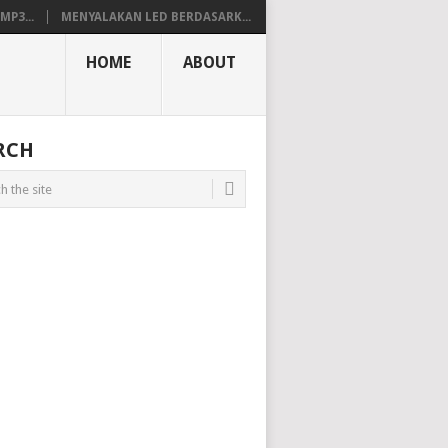
P3...
MENYALAKAN LED BERDASARK...
HOME
ABOUT
RCH