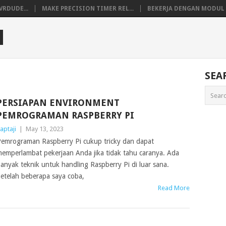
VRDUDE...
MAKE PRECISION TIMER REL...
BEKERJA DENGAN MODUL M
M
SEA
PERSIAPAN ENVIRONMENT
PEMROGRAMAN RASPBERRY PI
aptaji
|
May 13, 2023
emrograman Raspberry Pi cukup tricky dan dapat
emperlambat pekerjaan Anda jika tidak tahu caranya. Ada
anyak teknik untuk handling Raspberry Pi di luar sana.
etelah beberapa saya coba,
Read More