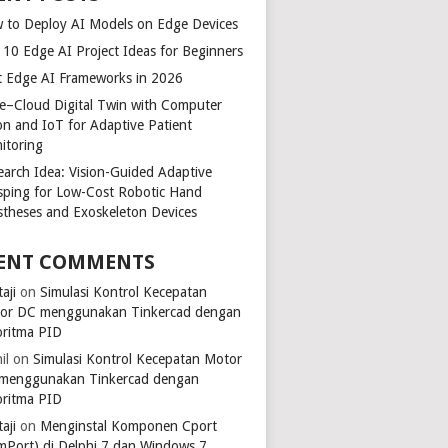
 to Deploy AI Models on Edge Devices
 10 Edge AI Project Ideas for Beginners
t Edge AI Frameworks in 2026
e–Cloud Digital Twin with Computer
ion and IoT for Adaptive Patient
itoring
earch Idea: Vision-Guided Adaptive
sping for Low-Cost Robotic Hand
stheses and Exoskeleton Devices
ENT COMMENTS
aji
on
Simulasi Kontrol Kecepatan
or DC menggunakan Tinkercad dengan
oritma PID
il
on
Simulasi Kontrol Kecepatan Motor
menggunakan Tinkercad dengan
oritma PID
aji
on
Menginstal Komponen Cport
mPort) di Delphi 7 dan Windows 7