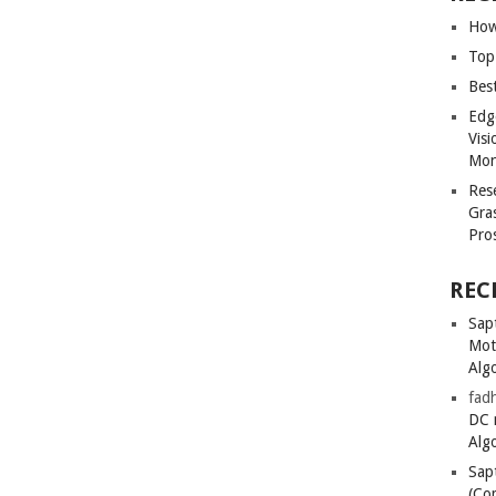
How
Top
Bes
Edg
Vis
Mon
Res
Gra
Pro
REC
Sapt
Mot
Alg
fadh
DC 
Alg
Sapt
(Co