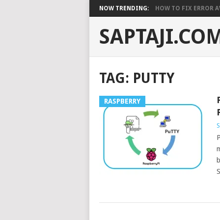
NOW TRENDING:
HOW TO FIX ERROR A
SAPTAJI.CO
TAG:
PUTTY
RASPBERRY
S
P
m
b
S