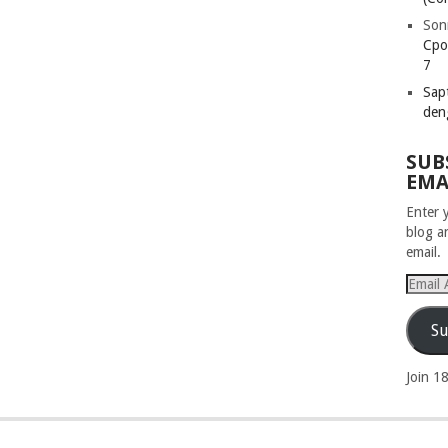
Son
Cpo
7
Sapt
den
SUB
EMA
Enter 
blog a
email.
Email
Addres
Su
Join 1