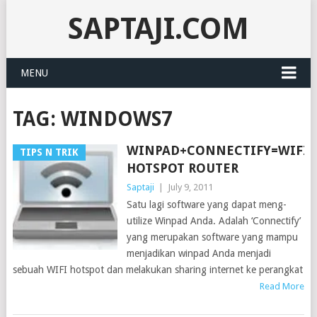
SAPTAJI.COM
MENU
TAG:
WINDOWS7
WINPAD+CONNECTIFY=WIFI
TIPS N TRIK
HOTSPOT ROUTER
Saptaji
|
July 9, 2011
Satu lagi software yang dapat meng-
utilize Winpad Anda. Adalah ‘Connectify’
yang merupakan software yang mampu
menjadikan winpad Anda menjadi
sebuah WIFI hotspot dan melakukan sharing internet ke perangkat
Read More