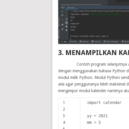
3. MENAMPILKAN KA
Contoh program selanjutnya adalah
dengan menggunakan bahasa Python den
modul milik Python. Modul Python sen
ada agar penggunanya lebih maksimal d
mengimpor modul kalender nantinya aka
1
import calendar
2
3
yy = 2021
4
mm = 5