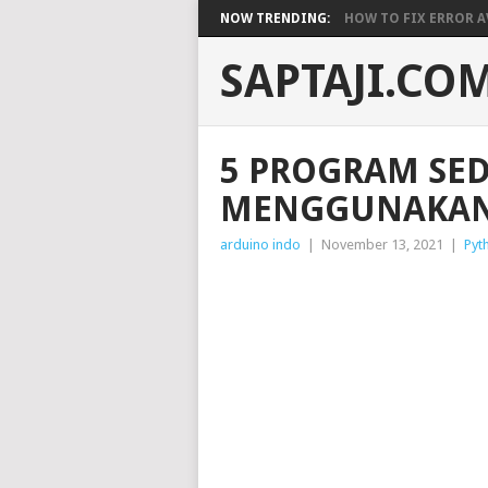
NOW TRENDING:
HOW TO FIX ERROR A
SAPTAJI.CO
5 PROGRAM SE
MENGGUNAKAN
arduino indo
|
November 13, 2021
|
Pyt