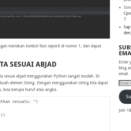
Son
Cpo
7
Sapt
den
engan menekan tombol Run seperti di nomor 1, dan dapat
SUB
EMA
Enter 
TA SESUAI ABJAD
blog a
email.
uai abjad menggunakan Python sangat mudah. Di
Email
ebuah elemen String. Dengan menggunakan string kita dapat
Addres
, bisa berupa huruf atau angka.
Su
utkan sesuatu: ")
Join 1
t()