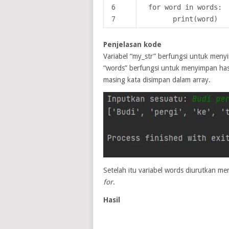
6
for word in words:
7
print(word)
Penjelasan kode
Variabel “my_str” berfungsi untuk menyim
“words” berfungsi untuk menyimpan hasil
masing kata disimpan dalam array.
Setelah itu variabel words diurutkan 
for
.
Hasil