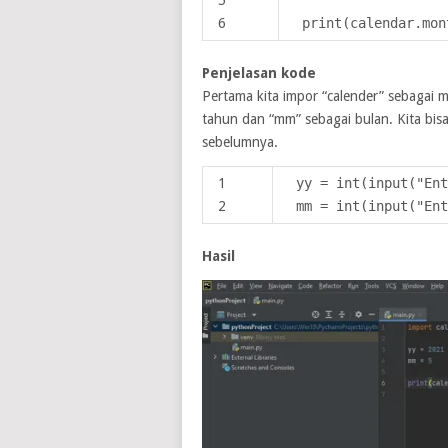
5
6
print(calendar.mon
Penjelasan kode
Pertama kita impor “calender” sebagai mo
tahun dan “mm” sebagai bulan. Kita bis
sebelumnya.
1
yy = int(input("En
2
mm = int(input("Ent
Hasil