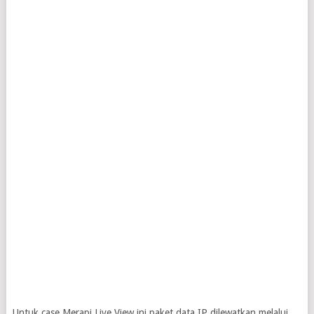
Untuk case Merapi Live View ini paket data IP dilewatkan melalui