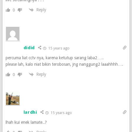
Reply
0
didid
15 years ago
percuma liat cctv nya, karena ketutup sarang laba2…..
please lah, kalo niat bikin terobosan, jng nanggung2 laaahhhh….
Reply
0
lardhi
15 years ago
lhah kui enek lamate..?