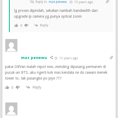
Reply to
mas penewu
15 years ago
lg proses dipindah, sekalian nambah bandwidth dan
upgrade ip camera yg punya optical zoom
Reply
0
mas penewu
15 years ago
pakai OBVan malah repot mas..mending dipasang permanen di
pucuk-an BTS..aku ngerti kok mas kendala ne do rawani menek
tower to. tak pasangke po piye ???
Reply
0