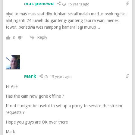
mas penewu
15 years ago
piye to mas-mas saat dibutuhkan sekali malah mati..mosok ngeset
alat nganti 24 luweh.do ganteng-ganteng tapi ra wani menek
tower..peristiwa wes rampong kamera lagi murup…
Reply
0
Mark
15 years ago
Hi Ajie
Has the cam now gone offline ?
If not it might be useful to set up a proxy to service the stream
requests ?
Hope you guys are OK over there
Mark