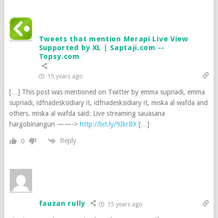
Tweets that mention Merapi Live View
Supported by XL | Saptaji.com --
Topsy.com
15 years ago
[…] This post was mentioned on Twitter by emma supriadi, emma
supriadi, idfnadesksidiary it, idfnadesksidiary it, miska al wafda and
others. miska al wafda said: Live streaming sauasana
hargobinangun ——->
http://bit.ly/9IkrBX
[…]
Reply
0
fauzan rully
15 years ago