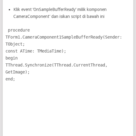
Klik event ‘OnSampleBufferReady’ milik komponen
CameraComponent’ dan isikan script di bawah ini
procedure
TForm1.CameraComponent1SampleBufferReady(Sender:
TObject;
const ATime: TMediaTime);
begin
TThread.Synchronize(TThread.CurrentThread,
GetImage);
end;