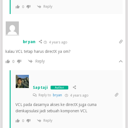
Reply
0
bryan
4 years ago
kalau VCL tetap harus directX ya om?
Reply
0
Saptaji
Author
Reply to
bryan
4 years ago
VCL pada dasarnya akses ke directX juga cuma
dienkapsulasi jadi sebuah komponen VCL
Reply
0