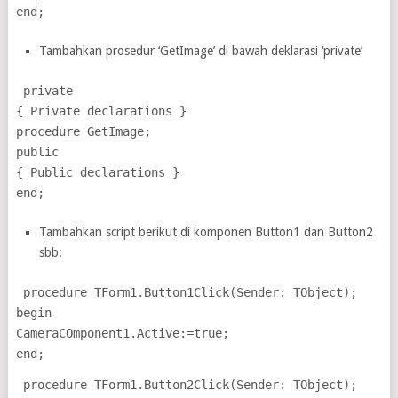
end;
Tambahkan prosedur ‘GetImage’ di bawah deklarasi ‘private’
private
{ Private declarations }
procedure GetImage;
public
{ Public declarations }
end;
Tambahkan script berikut di komponen Button1 dan Button2
sbb:
procedure TForm1.Button1Click(Sender: TObject);
begin
CameraCOmponent1.Active:=true;
end;
procedure TForm1.Button2Click(Sender: TObject);