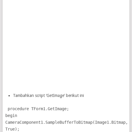
Tambahkan script ‘GetImage’ berikut ini
procedure TForm1.GetImage;
begin
CameraComponent1.SampleBufferToBitmap(Image1.Bitmap,
True);