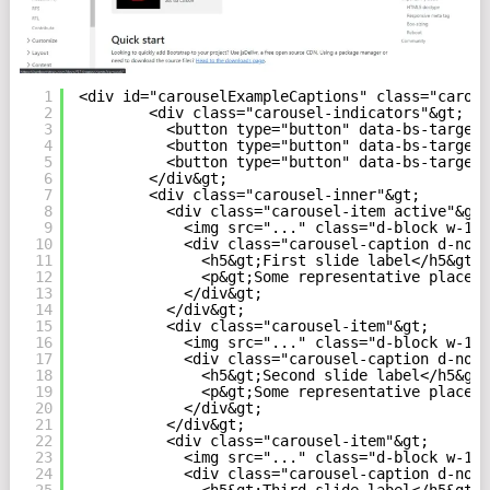
1
<div id="carouselExampleCaptions" class="carous
2
<div class="carousel-indicators"&gt;
3
<button type="button" data-bs-target=
4
<button type="button" data-bs-target=
5
<button type="button" data-bs-target=
6
</div&gt;
7
<div class="carousel-inner"&gt;
8
<div class="carousel-item active"&gt;
9
<img src="..." class="d-block w-100
10
<div class="carousel-caption d-none
11
<h5&gt;First slide label</h5&gt;
12
<p&gt;Some representative placeho
13
</div&gt;
14
</div&gt;
15
<div class="carousel-item"&gt;
16
<img src="..." class="d-block w-100
17
<div class="carousel-caption d-none
18
<h5&gt;Second slide label</h5&gt;
19
<p&gt;Some representative placeho
20
</div&gt;
21
</div&gt;
22
<div class="carousel-item"&gt;
23
<img src="..." class="d-block w-100
24
<div class="carousel-caption d-none