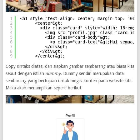
1
<h1 style="text-align: center; margin-top: 100px
2
<center&gt;
3
<div class="card" style="width: 18rem;"&
4
<img src="profil.jpg" class="card-img-
5
<div class="card-body"&gt;
6
<p class="card-text"&gt;Hai semua, s
7
</div&gt;
8
</div&gt;
9
</center&gt;
Copy sintaks diatas, dan siapkan gambar sembarang atau biasa kita
sebut dengan istilah
dummy
. Dummy sendiri merupakan data
sembarang yang bertujuan untuk megisi konten pada website kita.
Maka akan menampilkan seperti berikut.