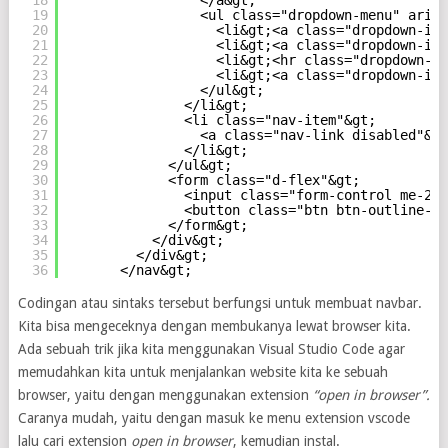
18
</a&gt;
19
<ul class="dropdown-menu" aria-
20
<li&gt;<a class="dropdown-ite
21
<li&gt;<a class="dropdown-ite
22
<li&gt;<hr class="dropdown-di
23
<li&gt;<a class="dropdown-ite
24
</ul&gt;
25
</li&gt;
26
<li class="nav-item"&gt;
27
<a class="nav-link disabled"&gt
28
</li&gt;
29
</ul&gt;
30
<form class="d-flex"&gt;
31
<input class="form-control me-2" 
32
<button class="btn btn-outline-su
33
</form&gt;
34
</div&gt;
35
</div&gt;
36
</nav&gt;
Codingan atau sintaks tersebut berfungsi untuk membuat navbar.
Kita bisa mengeceknya dengan membukanya lewat browser kita.
Ada sebuah trik jika kita menggunakan Visual Studio Code agar
memudahkan kita untuk menjalankan website kita ke sebuah
browser, yaitu dengan menggunakan extension
“open in browser”.
Caranya mudah, yaitu dengan masuk ke menu extension vscode
lalu cari extension
open in browser
, kemudian instal.