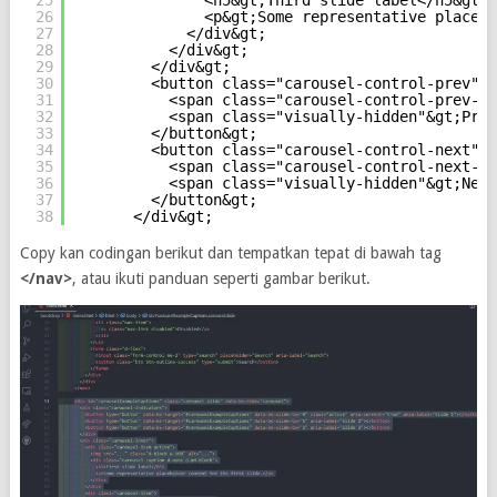
25
<h5&gt;Third slide label</h5&gt;
26
<p&gt;Some representative placeho
27
</div&gt;
28
</div&gt;
29
</div&gt;
30
<button class="carousel-control-prev" t
31
<span class="carousel-control-prev-ic
32
<span class="visually-hidden"&gt;Prev
33
</button&gt;
34
<button class="carousel-control-next" t
35
<span class="carousel-control-next-ic
36
<span class="visually-hidden"&gt;Next
37
</button&gt;
38
</div&gt;
Copy kan codingan berikut dan tempatkan tepat di bawah tag
</nav>
, atau ikuti panduan seperti gambar berikut.