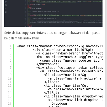
Setelah itu, copy kan sintaks atau codingan dibawah ini dan paste
ke dalam file index.html
1
<nav class="navbar navbar-expand-lg navbar-ligh
2
<div class="container-fluid"&gt;
3
<a class="navbar-brand" href="#"&gt;N
4
<button class="navbar-toggler" type="
5
<span class="navbar-toggler-icon"&g
6
</button&gt;
7
<div class="collapse navbar-collapse"
8
<ul class="navbar-nav me-auto mb-2 
9
<li class="nav-item"&gt;
10
<a class="nav-link active" aria
11
</li&gt;
12
<li class="nav-item"&gt;
13
<a class="nav-link" href="#"&gt
14
</li&gt;
15
<li class="nav-item dropdown"&gt;
16
<a class="nav-link dropdown-tog
17
Dropdown