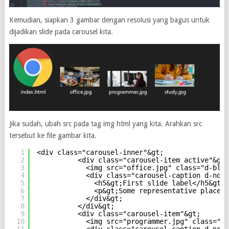
Kemudian, siapkan 3 gambar dengan resolusi yang bagus untuk
dijadikan slide pada carousel kita.
Jika sudah, ubah src pada tag img html yang kita. Arahkan src
tersebut ke file gambar kita.
1
<div class="carousel-inner"&gt;
2
<div class="carousel-item active"&gt;
3
<img src="office.jpg" class="d-bloc
4
<div class="carousel-caption d-none
5
<h5&gt;First slide label</h5&gt;
6
<p&gt;Some representative placeho
7
</div&gt;
8
</div&gt;
9
<div class="carousel-item"&gt;
10
<img src="programmer.jpg" class="d-