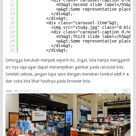
11
<div class="carousel-caption d-none
12
<h5&gt;Second slide label</h5&gt;
13
<p&gt;Some representative placeho
14
</div&gt;
15
</div&gt;
16
<div class="carousel-item"&gt;
17
<img src="study.jpg" class="d-block
18
<div class="carousel-caption d-none
19
<h5&gt;Third slide label</h5&gt;
20
<p&gt;Some representative placeho
21
</div&gt;
22
</div&gt;
Sehingga berubah menjadi seperti itu. Ingat, kita hanya mengganti
src nya saja agar dapat menampilkan gambar pada carousel kita.
Setelah selesai, jangan lupa save dengan menekan tombol
ctrl + s
dan coba kita lihat hasilnya pada browser kita.