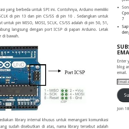
Son
rasi yang berbeda untuk SPI ini. Contohnya, Arduino memiliki
Cpo
SCLK di pin 13 dan pin CS/SS di pin 10 . Sedangkan untuk
7
t untuk pin MISO, MOSI, SCLK, CS/SS adalah di pin 50, 51,
Sapt
hubung langsung dengan port ICSP di papan Arduino. Letak
den
r di bawah.
SUB
EMA
Enter 
blog a
email.
Email
Addres
Su
Join 1
yediakan library internal khusus untuk menangani komunikasi
 yang sudah disebutkan di atas, nama library tersebut adalah