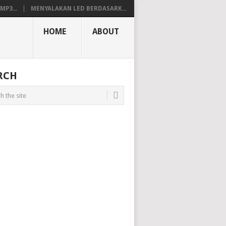
P3...
MENYALAKAN LED BERDASARK...
HOME
ABOUT
RCH