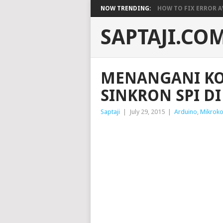
NOW TRENDING:
HOW TO FIX ERROR A
SAPTAJI.CO
MENANGANI KO
SINKRON SPI D
Saptaji
|
July 29, 2015
|
Arduino
,
Mikroko