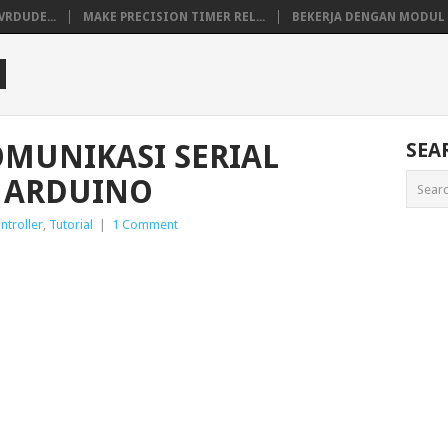
VRDUDE...
MAKE PRECISION TIMER REL...
BEKERJA DENGAN MODUL M
M
MUNIKASI SERIAL
SEA
I ARDUINO
ntroller
,
Tutorial
|
1 Comment