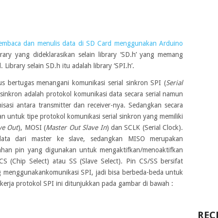
embaca dan menulis data di SD Card menggunakan Arduino
brary yang dideklarasikan selain library ‘SD.h’ yang memang
ibrary selain SD.h itu adalah library ‘SPI.h’.
us bertugas menangani komunikasi serial sinkron SPI (
Serial
l sinkron adalah protokol komunikasi data secara serial namun
isasi antara transmitter dan receiver-nya. Sedangkan secara
ukan untuk tipe protokol komunikasi serial sinkron yang memiliki
ve Out
), MOSI (
Master Out Slave In
) dan SCLK (Serial Clock).
data dari master ke slave, sedangkan MISO merupakan
bahan pin yang digunakan untuk mengaktifkan/menoaktifkan
 (Chip Select) atau SS (Slave Select). Pin CS/SS bersifat
ang menggunakankomunikasi SPI, jadi bisa berbeda-beda untuk
 kerja protokol SPI ini ditunjukkan pada gambar di bawah :
REC