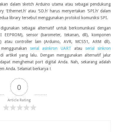
gunakan dalam sketch Arduino utama atau sebagai pendukung
ary ‘Ethernet.h’ atau ‘SD.h’ harus menyertakan ‘SPI.h’ dalam
edua library tersebut menggunakan protokol komuniksi SPI.
digunakan sebagai alternatif untuk berkomunikasi dengan
I EEPROM), sensor (barometer, tekanan, dll), komponen
er) atau controller lain (Arduino, AVR, MCS51, ARM dll).
lah menggunakan
serial asinkron UART
atau
serial sinkron
 artikel yang lalu. Dengan menggunakan alternatif jalur
 dapat menghemat port digital Anda. Nah, sekarang adalah
em Anda. Selamat berkarya !
0
Article Rating