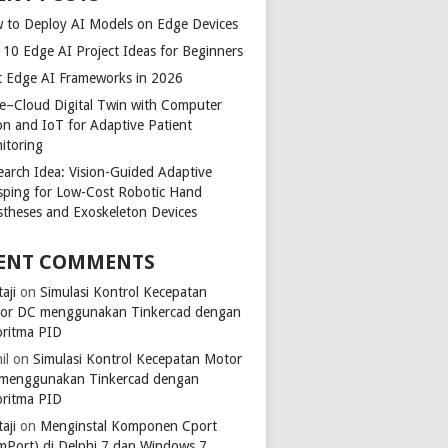
 to Deploy AI Models on Edge Devices
 10 Edge AI Project Ideas for Beginners
t Edge AI Frameworks in 2026
e–Cloud Digital Twin with Computer
ion and IoT for Adaptive Patient
itoring
earch Idea: Vision-Guided Adaptive
sping for Low-Cost Robotic Hand
stheses and Exoskeleton Devices
ENT COMMENTS
aji
on
Simulasi Kontrol Kecepatan
or DC menggunakan Tinkercad dengan
oritma PID
il
on
Simulasi Kontrol Kecepatan Motor
menggunakan Tinkercad dengan
oritma PID
aji
on
Menginstal Komponen Cport
mPort) di Delphi 7 dan Windows 7