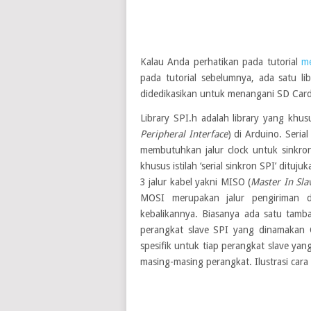
Kalau Anda perhatikan pada tutorial
m
pada tutorial sebelumnya, ada satu li
didedikasikan untuk menangani SD Card. L
Library SPI.h adalah library yang khus
Peripheral Interface
) di Arduino. Seria
membutuhkan jalur clock untuk sinkron
khusus istilah ‘serial sinkron SPI’ dituj
3 jalur kabel yakni MISO (
Master In Sla
MOSI merupakan jalur pengiriman 
kebalikannya. Biasanya ada satu tam
perangkat slave SPI yang dinamakan CS
spesifik untuk tiap perangkat slave y
masing-masing perangkat. Ilustrasi cara