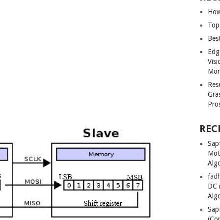
How
Top
Bes
Edg
Vis
Mon
Res
Gra
Pro
REC
Sapt
Mot
Alg
fadh
DC 
Alg
Sapt
(Co