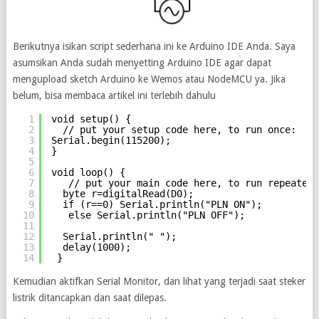
Berikutnya isikan script sederhana ini ke Arduino IDE Anda. Saya
asumsikan Anda sudah menyetting Arduino IDE agar dapat
mengupload sketch Arduino ke Wemos atau NodeMCU ya. Jika
belum, bisa membaca artikel ini terlebih dahulu
1
void setup() {
2
// put your setup code here, to run once:
3
Serial.begin(115200);
4
}
5
6
void loop() {
7
// put your main code here, to run repeatedl
8
byte r=digitalRead(D0);  
9
if (r==0) Serial.println("PLN ON");
10
else Serial.println("PLN OFF");
11
12
Serial.println(" ");
13
delay(1000); 
14
}
Kemudian aktifkan Serial Monitor, dan lihat yang terjadi saat steker
listrik ditancapkan dan saat dilepas.