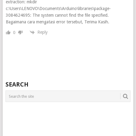
extraction: mkdir
c:\Users\LENOVO\Documents\Arduino\libraries\package-
3084624695: The system cannot find the file specified.
Bagaimana cara mengatasi error tersebut, Terima Kasih.
Reply
0
SEARCH