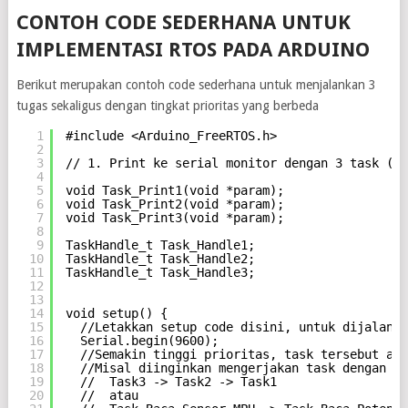
CONTOH CODE SEDERHANA UNTUK
IMPLEMENTASI RTOS PADA ARDUINO
Berikut merupakan contoh code sederhana untuk menjalankan 3
tugas sekaligus dengan tingkat prioritas yang berbeda
1
#include <Arduino_FreeRTOS.h>
2
3
// 1. Print ke serial monitor dengan 3 task (tu
4
5
void Task_Print1(void *param);
6
void Task_Print2(void *param);
7
void Task_Print3(void *param);
8
9
TaskHandle_t Task_Handle1;
10
TaskHandle_t Task_Handle2;
11
TaskHandle_t Task_Handle3;
12
13
14
void setup() {
15
//Letakkan setup code disini, untuk dijalanka
16
Serial.begin(9600);
17
//Semakin tinggi prioritas, task tersebut aka
18
//Misal diinginkan mengerjakan task dengan ur
19
//  Task3 -> Task2 -> Task1
20
//  atau