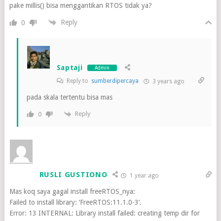
pake millis() bisa menggantikan RTOS tidak ya?
Reply
0
Saptaji
Admin
Reply to
sumberdipercaya
3 years ago
pada skala tertentu bisa mas
Reply
0
RUSLI GUSTIONO
1 year ago
Mas koq saya gagal install freeRTOS_nya:
Failed to install library: ‘FreeRTOS:11.1.0-3’.
Error: 13 INTERNAL: Library install failed: creating temp dir for