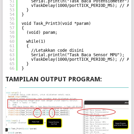
51
Serial.println("Task Baca Potensiometer");
52
vTaskDelay(1000/portTICK_PERIOD_MS); // Ard
53
}
54
}
55
56
void Task_Print3(void *param)
57
{
58
(void) param;
59
60
while(1)
61
{
62
//Letakkan code disini
63
Serial.println("Task Baca Sensor MPU");
64
vTaskDelay(1000/portTICK_PERIOD_MS); // Ard
65
}
66
}
TAMPILAN OUTPUT PROGRAM: