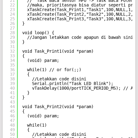
21
//  Task Baca Sensor MPU -> Task Baca Potensi
22
//maka, prioritasnya bisa diatur seperti prog
23
xTaskCreate(Task_Print1,"Task1",100,NULL,1,&a
24
xTaskCreate(Task_Print2,"Task2",100,NULL,2,&a
25
xTaskCreate(Task_Print3,"Task3",100,NULL,3,&a
26
}
27
28
void loop() {
29
//Jangan letakkan code apapun di bawah sini
30
}
31
32
void Task_Print1(void *param)
33
{
34
(void) param;
35
36
while(1) // or for(;;)
37
{
38
//Letakkan code disini
39
Serial.println("Task LED Blink");
40
vTaskDelay(1000/portTICK_PERIOD_MS); // Ard
41
}
42
}
43
44
void Task_Print2(void *param)
45
{
46
(void) param;
47
48
while(1)
49
{
50
//Letakkan code disini