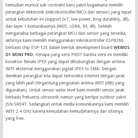
kemudian muncul sub-contraint baru yakni bagaimana memilih
perangkat elektronik (mikrokontroller/MCU dan sensor) yang tepat
untuk kebutuhan ini (support IoT, low power, long durability, dll),
dan layer 1 komunikasinya (WIFI, LORA, RF, dll). Setelah
menganalisa berbagai perangkat MCU dan sensor yang tersedia,
akhirnya kami memilih menggunakan mikrokontroller ESP8266
berbasis chip ESP-12E dalam bentuk development board
WEMOS
D1 MINI PRO
. Kenapa yang versi PRO? Karena versi ini memiliki
konektor female IPEX yang dapat dihubungkan dengan antena
WIFI eksternal menggunakan pigtail IPEX to SMA. Dengan
demikian perangkat kita dapat terkoneksi internet dengan jarak
yang lebih jauh (tergantung penguatan antena WIFI (dBi) yang
digunakan). Untuk sensor water level kami memilih sensor jarak
berbasis frekuensi ultrasonik namun yang bertipe outdoor yakni
JSN-SR04T. Sedangkan untuk media komunikasinya kami memilih
WIFI 2.4 GHz karena kemudahan-kemudahannya dan sifatnya
yang free.