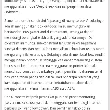
komputer (misal Raspberry Pi, Orange Pi, dll) dari sisi hardware dan
menggunakan mode ‘Deep-Sleep’ dari sisi pengiriman data
(software).
Sementara untuk constraint ‘dipasang di ruang terbuka’, solusinya
adalah menggunakan box outdoor, kalau memungkinkan
berstandar IP65 (water and dust resistant) sehingga dapat
melindungi perangkat elektronik yang ada di dalamnya. Dari
constraint ini muncul sub-constraint lanjutan yakni bagamana
supaya dimensi dan bentuk box mengikuti kebutuhan teknis tanpa
mengurangi nilai estetisnya. Solusinya adalah membuat box sendiri
menggunakan printer 3D sehingga kita dapat merancang custom
box sesuai kebutuhan. Karena menggunakan printer 3D maka
muncul sub constraint berikutnya yakni pemilihan bahan/material
box yang tahan panas dan cuaca. Dari beberapa referensi yang
kami dapatkan di internet, untuk kebutuhan outdoor dapat
menggunakan material filament ABS atau ASA.
Untuk constraint ‘jarak perangkat jauh dari pusat monitoring
(server)’ maka solusinya adalah menggunakan teknologi internet
berbasis IoT yang low power. Dari pemilihan teknologi ini