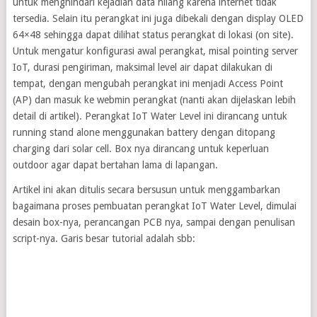
untuk menghindari kejadian data hilang karena internet tidak
tersedia. Selain itu perangkat ini juga dibekali dengan display OLED
64×48 sehingga dapat dilihat status perangkat di lokasi (on site).
Untuk mengatur konfigurasi awal perangkat, misal pointing server
IoT, durasi pengiriman, maksimal level air dapat dilakukan di
tempat, dengan mengubah perangkat ini menjadi Access Point
(AP) dan masuk ke webmin perangkat (nanti akan dijelaskan lebih
detail di artikel). Perangkat IoT Water Level ini dirancang untuk
running stand alone menggunakan battery dengan ditopang
charging dari solar cell. Box nya dirancang untuk keperluan
outdoor agar dapat bertahan lama di lapangan.
Artikel ini akan ditulis secara bersusun untuk menggambarkan
bagaimana proses pembuatan perangkat IoT Water Level, dimulai
desain box-nya, perancangan PCB nya, sampai dengan penulisan
script-nya. Garis besar tutorial adalah sbb: