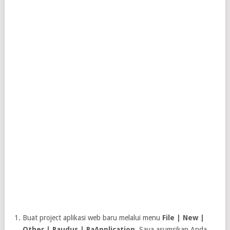
Buat project aplikasi web baru melalui menu
File | New |
Other | Raudus | RaApplication
. Saya asumsikan Anda