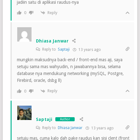
jadiin satu di aplikasi raudus-nya
Reply
0
Dhiasa Janwar
Reply to
Saptaji
13 years ago
mungkin maksudnya back-end / front-end mas aji, saya
setuju sama mas wahyudin, n jawabannya bisa, selama
database nya mendukung networking (mySQL, Postgre,
Firebird, oracle, dsbg ll)
Reply
0
Saptaji
Author
Reply to
Dhiasa Janwar
13 years ago
setuju mas, cuma kalo dah pake raudus kan sisi clent (front