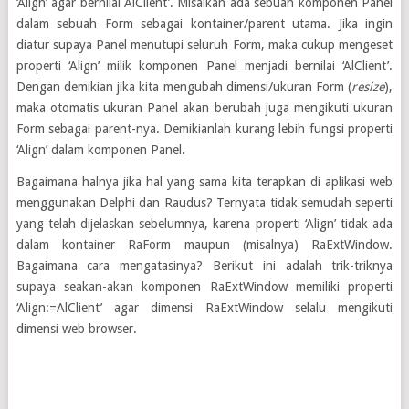
‘Align’ agar bernilai AlClient’. Misalkan ada sebuah komponen Panel
dalam sebuah Form sebagai kontainer/parent utama. Jika ingin
diatur supaya Panel menutupi seluruh Form, maka cukup mengeset
properti ‘Align’ milik komponen Panel menjadi bernilai ‘AlClient’.
Dengan demikian jika kita mengubah dimensi/ukuran Form (
resize
),
maka otomatis ukuran Panel akan berubah juga mengikuti ukuran
Form sebagai parent-nya. Demikianlah kurang lebih fungsi properti
‘Align’ dalam komponen Panel.
Bagaimana halnya jika hal yang sama kita terapkan di aplikasi web
menggunakan Delphi dan Raudus? Ternyata tidak semudah seperti
yang telah dijelaskan sebelumnya, karena properti ‘Align’ tidak ada
dalam kontainer RaForm maupun (misalnya) RaExtWindow.
Bagaimana cara mengatasinya? Berikut ini adalah trik-triknya
supaya seakan-akan komponen RaExtWindow memiliki properti
‘Align:=AlClient’ agar dimensi RaExtWindow selalu mengikuti
dimensi web browser.