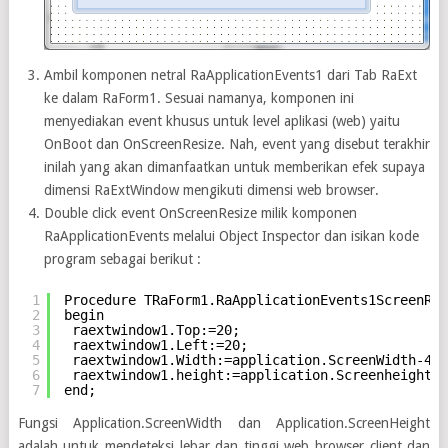
Ambil komponen netral RaApplicationEvents1 dari Tab RaExt
ke dalam RaForm1. Sesuai namanya, komponen ini
menyediakan event khusus untuk level aplikasi (web) yaitu
OnBoot dan OnScreenResize. Nah, event yang disebut terakhir
inilah yang akan dimanfaatkan untuk memberikan efek supaya
dimensi RaExtWindow mengikuti dimensi web browser.
Double click event OnScreenResize milik komponen
RaApplicationEvents melalui Object Inspector dan isikan kode
program sebagai berikut :
1
Procedure TRaForm1.RaApplicationEvents1ScreenRes
2
begin
3
raextwindow1.Top:=20;
4
raextwindow1.Left:=20;
5
raextwindow1.Width:=application.ScreenWidth-40;
6
raextwindow1.height:=application.Screenheight-4
7
end;
Fungsi Application.ScreenWidth dan Application.ScreenHeight
adalah untuk mendeteksi lebar dan tinggi web browser client dan