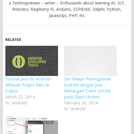
a Technopreneur – writer – Enthusiastic about learning AI, IoT,
Robotics, Raspberry Pi, Arduino, ESP8266, Delphi, Python,
Javascript, PHP, etc
RELATED
Tutorial Java for Android :
Seri Belajar Pemrograman
Memulai Project Baru di
Android dengan Java :
Eclipse
Menangani Event OnClick
March 22, 2014
pada Object Button
In "android"
February 26, 2014
In "android"