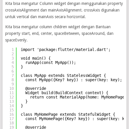
Kita bisa mengatur Column widget dengan menggunakan property
crossAxisAlignment dan mainAxisAlignment. crossAxis digunakan
untuk vertical dan mainAxis secara horizontal.
Kita bisa mengatur column children widget dengan Bantuan
property start, end, center, spaceBetween, spaceAround, dan
spaceEvenly.
1
import 'package:flutter/material.dart';
2
3
void main() {
4
runApp(const MyApp());
5
}
6
7
class MyApp extends StatelessWidget {
8
const MyApp({Key? key}) : super(key: key);
9
10
@override
11
Widget build(BuildContext context) {
12
return const MaterialApp(home: MyHomePage()
13
}
14
}
15
16
class MyHomePage extends StatefulWidget {
17
const MyHomePage({Key? key}) : super(key: key
18
19
@override