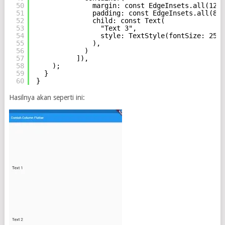
50
margin: const EdgeInsets.all(12.0
51
padding: const EdgeInsets.all(8.0
52
child: const Text(
53
"Text 3",
54
style: TextStyle(fontSize: 25.0
55
),
56
)
57
]),
58
);
59
}
60
}
Hasilnya akan seperti ini: