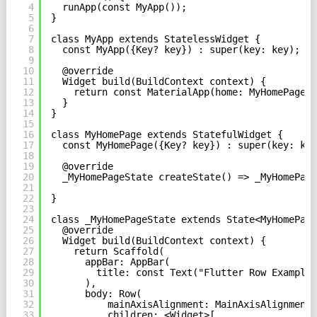
4
runApp(const MyApp());
5
}
6
7
class MyApp extends StatelessWidget {
8
const MyApp({Key? key}) : super(key: key);
9
10
@override
11
Widget build(BuildContext context) {
12
return const MaterialApp(home: MyHomePage()
13
}
14
}
15
16
class MyHomePage extends StatefulWidget {
17
const MyHomePage({Key? key}) : super(key: key
18
19
@override
20
_MyHomePageState createState() => _MyHomePage
21
22
}
23
24
class _MyHomePageState extends State<MyHomePage
25
@override
26
Widget build(BuildContext context) {
27
return Scaffold(
28
appBar: AppBar(
29
title: const Text("Flutter Row Example"
30
),
31
body: Row(
32
mainAxisAlignment: MainAxisAlignment.
33
children: <Widget>[