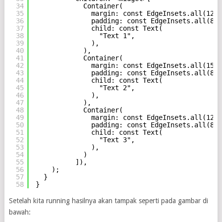
34
Container(
35
margin: const EdgeInsets.all(12.0
36
padding: const EdgeInsets.all(8.0
37
child: const Text(
38
"Text 1",
39
),
40
),
41
Container(
42
margin: const EdgeInsets.all(15.0
43
padding: const EdgeInsets.all(8.0
44
child: const Text(
45
"Text 2",
46
),
47
),
48
Container(
49
margin: const EdgeInsets.all(12.0
50
padding: const EdgeInsets.all(8.0
51
child: const Text(
52
"Text 3",
53
),
54
)
55
]),
56
);
57
}
58
}
Setelah kita running hasilnya akan tampak seperti pada gambar di
bawah: