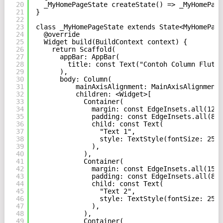
20
_MyHomePageState createState() => _MyHomePage
21
}
22
23
class _MyHomePageState extends State<MyHomePage
24
@override
25
Widget build(BuildContext context) {
26
return Scaffold(
27
appBar: AppBar(
28
title: const Text("Contoh Column Flutte
29
),
30
body: Column(
31
mainAxisAlignment: MainAxisAlignment.
32
children: <Widget>[
33
Container(
34
margin: const EdgeInsets.all(12.0
35
padding: const EdgeInsets.all(8.0
36
child: const Text(
37
"Text 1",
38
style: TextStyle(fontSize: 25.0
39
),
40
),
41
Container(
42
margin: const EdgeInsets.all(15.0
43
padding: const EdgeInsets.all(8.0
44
child: const Text(
45
"Text 2",
46
style: TextStyle(fontSize: 25.0
47
),
48
),
49
Container(