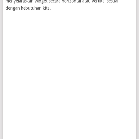
menyelaraskan widget secara horizontal atau vertikal sesuai
dengan kebutuhan kita.