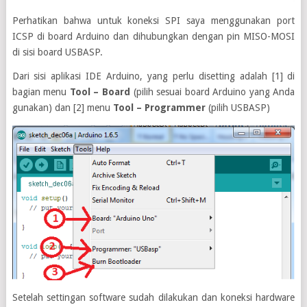
Perhatikan bahwa untuk koneksi SPI saya menggunakan port
ICSP di board Arduino dan dihubungkan dengan pin MISO-MOSI
di sisi board USBASP.
Dari sisi aplikasi IDE Arduino, yang perlu disetting adalah [1] di
bagian menu
Tool – Board
(pilih sesuai board Arduino yang Anda
gunakan) dan [2] menu
Tool – Programmer
(pilih USBASP)
Setelah settingan software sudah dilakukan dan koneksi hardware