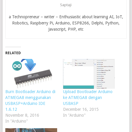
Saptaji
a Technopreneur – writer – Enthusiastic about learning AI, IoT,
Robotics, Raspberry Pi, Arduino, ESP8266, Delphi, Python,
Javascript, PHP, etc
RELATED
Burn Bootloader Arduino di
Upload Bootloader Arduino
ATMEGA8 menggunakan
ke ATMEGA8 dengan
USBASP+Arduino IDE
USBASP
1.6.12
December 16, 2015
November 8, 2016
In "Arduino"
In "Arduino"