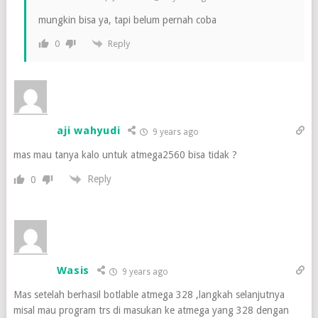
mungkin bisa ya, tapi belum pernah coba
Reply
0
aji wahyudi
9 years ago
mas mau tanya kalo untuk atmega2560 bisa tidak ?
Reply
0
Wasis
9 years ago
Mas setelah berhasil botlable atmega 328 ,langkah selanjutnya
misal mau program trs di masukan ke atmega yang 328 dengan