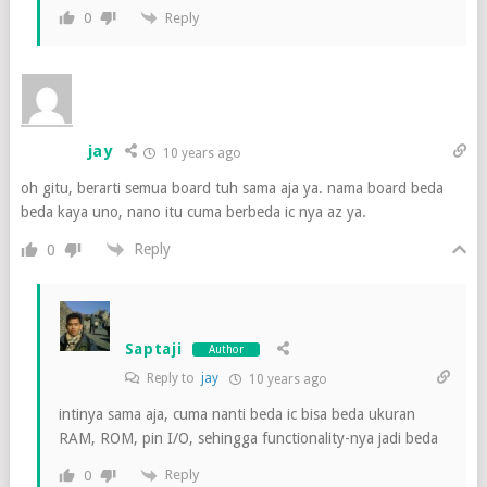
Reply
0
jay
10 years ago
oh gitu, berarti semua board tuh sama aja ya. nama board beda
beda kaya uno, nano itu cuma berbeda ic nya az ya.
Reply
0
Saptaji
Author
Reply to
jay
10 years ago
intinya sama aja, cuma nanti beda ic bisa beda ukuran
RAM, ROM, pin I/O, sehingga functionality-nya jadi beda
Reply
0