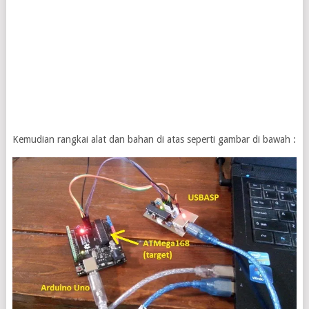
Kemudian rangkai alat dan bahan di atas seperti gambar di bawah :