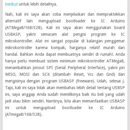
berikut
untuk lebih detailnya.
Nah, kali ini saya akan coba menjelaskan dan mempraktekkan
alternatif lain mengupload bootloader ke IC Arduino
(ATMega8/168/328). Kali ini saya akan menggunakan board
USBASP, yakni semacam alat pengisi program ke IC
mikrokontroller. Alat ini sangat popular di kalangan penggemar
mikrokontroller karena kompak, harganya relatif murah dan
handal. Bahkan Anda dapat membuatnya sendiri di rumah!. Anda
hanya perlu membuat sistem minimum mikrokontroller ATMega8,
menambahkan pinout SPI (Serial Peripheral Interface), yakni pin
MISO, MOSI dan SCK (ditambah Reset, Vcc dan Gnd) dan
mengisinya dengan program USBASP (freeware). Udah, selesai J.
Tapi, kali ini saya tidak akan membahas lebih detail tentang USBSP
ini, saya anggap Anda sudah memilikinya baik itu beli yang udah
jadi atau bikin sendiri. Nantinya, kita akan memanfaatkan USBASP
ini untuk mengupload bootloader ke IC Arduino
(ATmega8/168/328).