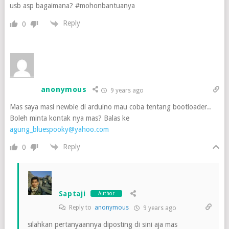
usb asp bagaimana? #mohonbantuanya
Reply
0
anonymous
9 years ago
Mas saya masi newbie di arduino mau coba tentang bootloader..
Boleh minta kontak nya mas? Balas ke
agung_bluespooky@yahoo.com
Reply
0
Saptaji
Author
Reply to
anonymous
9 years ago
silahkan pertanyaannya diposting di sini aja mas