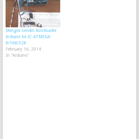
Mengisi Sendiri Bootloader
Arduino ke IC ATMEGA
8/168/328
February 16, 2014
In "Arduino"