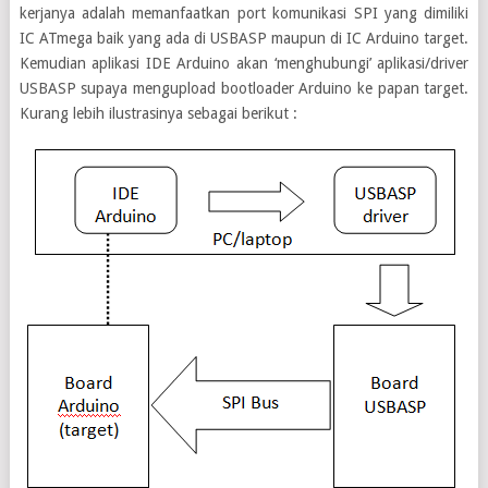
kerjanya adalah memanfaatkan port komunikasi SPI yang dimiliki
IC ATmega baik yang ada di USBASP maupun di IC Arduino target.
Kemudian aplikasi IDE Arduino akan ‘menghubungi’ aplikasi/driver
USBASP supaya mengupload bootloader Arduino ke papan target.
Kurang lebih ilustrasinya sebagai berikut :