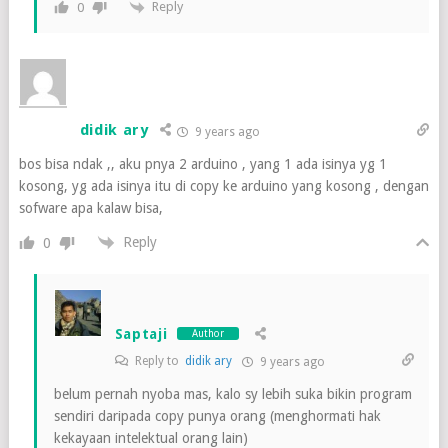
Reply
0
didik ary
9 years ago
bos bisa ndak ,, aku pnya 2 arduino , yang 1 ada isinya yg 1
kosong, yg ada isinya itu di copy ke arduino yang kosong , dengan
sofware apa kalaw bisa,
Reply
0
Saptaji
Author
Reply to
didik ary
9 years ago
belum pernah nyoba mas, kalo sy lebih suka bikin program
sendiri daripada copy punya orang (menghormati hak
kekayaan intelektual orang lain)