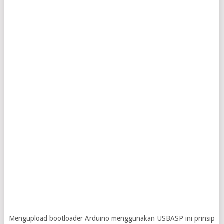
Mengupload bootloader Arduino menggunakan USBASP ini prinsip