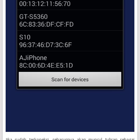
Jika sudah terkoneksi, seharusnya akan muncul tulisan sebagai