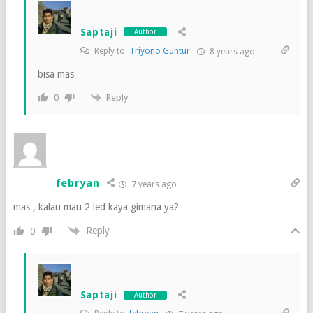
Saptaji
Author
Reply to
Triyono Guntur
8 years ago
bisa mas
Reply
0
febryan
7 years ago
mas , kalau mau 2 led kaya gimana ya?
Reply
0
Saptaji
Author