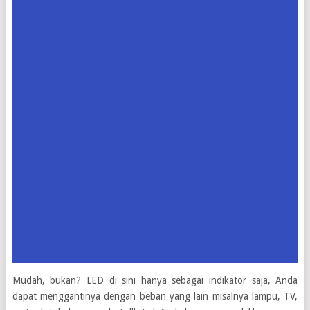
Mudah, bukan? LED di sini hanya sebagai indikator saja, Anda
dapat menggantinya dengan beban yang lain misalnya lampu, TV,