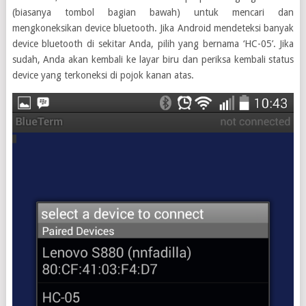
(biasanya tombol bagian bawah) untuk mencari dan
mengkoneksikan device bluetooth. Jika Android mendeteksi banyak
device bluetooth di sekitar Anda, pilih yang bernama ‘HC-05’. Jika
sudah, Anda akan kembali ke layar biru dan periksa kembali status
device yang terkoneksi di pojok kanan atas.