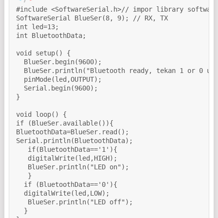
#include <SoftwareSerial.h>// impor library software
SoftwareSerial BlueSer(8, 9); // RX, TX

int led=13;

int BluetoothData;

void setup() {

  BlueSer.begin(9600);

  BlueSer.println("Bluetooth ready, tekan 1 or 0 utk
  pinMode(led,OUTPUT);

  Serial.begin(9600);

}

void loop() {

if (BlueSer.available()){

BluetoothData=BlueSer.read();

Serial.println(BluetoothData);

   if(BluetoothData=='1'){  

   digitalWrite(led,HIGH);

   BlueSer.println("LED on");

   }

  if (BluetoothData=='0'){

  digitalWrite(led,LOW);

   BlueSer.println("LED off");

  }
