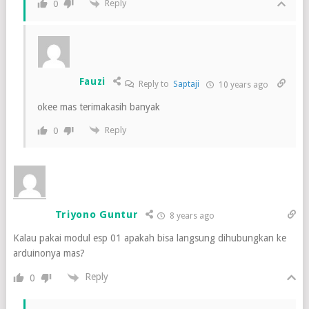
Reply
0
Fauzi
Reply to
Saptaji
10 years ago
okee mas terimakasih banyak
Reply
0
Triyono Guntur
8 years ago
Kalau pakai modul esp 01 apakah bisa langsung dihubungkan ke
arduinonya mas?
Reply
0