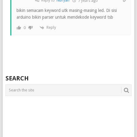
Reply to
febryan
7 years ago
bikin semacam keyword utk masing-masing led. Di sisi
arduino bikin parser untuk mendekode keyword tsb
Reply
0
SEARCH