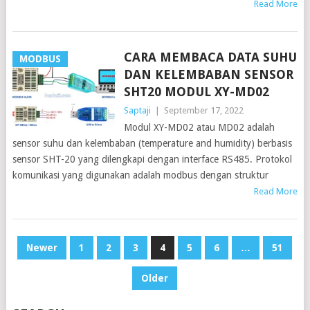
Read More
CARA MEMBACA DATA SUHU
MODBUS
DAN KELEMBABAN SENSOR
SHT20 MODUL XY-MD02
Saptaji
|
September 17, 2022
Modul XY-MD02 atau MD02 adalah
sensor suhu dan kelembaban (temperature and humidity) berbasis
sensor SHT-20 yang dilengkapi dengan interface RS485. Protokol
komunikasi yang digunakan adalah modbus dengan struktur
Read More
POSTS
Newer
1
2
3
4
5
6
…
51
PAGINATION
Older