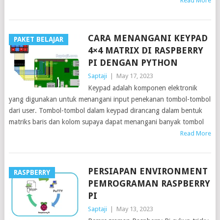
Read More
CARA MENANGANI KEYPAD
PAKET BELAJAR
4×4 MATRIX DI RASPBERRY
PI DENGAN PYTHON
Saptaji
|
May 17, 2023
Keypad adalah komponen elektronik
yang digunakan untuk menangani input penekanan tombol-tombol
dari user. Tombol-tombol dalam keypad dirancang dalam bentuk
matriks baris dan kolom supaya dapat menangani banyak tombol
Read More
PERSIAPAN ENVIRONMENT
RASPBERRY
PEMROGRAMAN RASPBERRY
PI
Saptaji
|
May 13, 2023