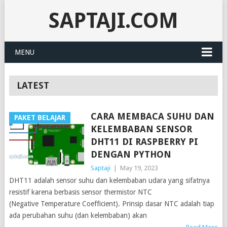
SAPTAJI.COM
MENU
LATEST
CARA MEMBACA SUHU DAN
PAKET BELAJAR
KELEMBABAN SENSOR
DHT11 DI RASPBERRY PI
DENGAN PYTHON
Saptaji
|
May 19, 2023
DHT11 adalah sensor suhu dan kelembaban udara yang sifatnya
resistif karena berbasis sensor thermistor NTC
(Negative Temperature Coefficient). Prinsip dasar NTC adalah tiap
ada perubahan suhu (dan kelembaban) akan