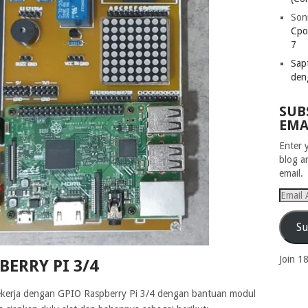
Son
Cpo
7
Sapt
den
SUB
EMA
Enter 
blog a
email.
Email
Addres
Su
Join 1
BERRY PI 3/4
ekerja dengan GPIO Raspberry Pi 3/4 dengan bantuan modul