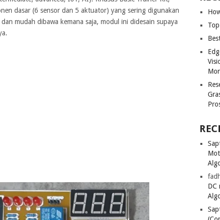
en dasar (6 sensor dan 5 aktuator) yang sering digunakan
How
as dan mudah dibawa kemana saja, modul ini didesain supaya
Top
ya.
Bes
Edg
Vis
Mon
Res
Gra
Pro
REC
Sapt
Mot
Alg
fadh
DC 
Alg
Sapt
(Co