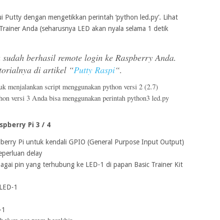
lui Putty dengan mengetikkan perintah ‘python led.py’. Lihat
 Trainer Anda (seharusnya LED akan nyala selama 1 detik
a sudah berhasil remote login ke Raspberry Anda.
orialnya di artikel “
Putty Raspi
“.
tuk menjalankan script menggunakan python versi 2 (2.7)
hon versi 3 Anda bisa menggunakan perintah python3 led.py
pberry Pi 3 / 4
pberry Pi untuk kendali GPIO (General Purpose Input Output)
eperluan delay
agai pin yang terhubung ke LED-1 di papan Basic Trainer Kit
 LED-1
-1