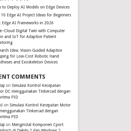
 to Deploy AI Models on Edge Devices
 10 Edge AI Project Ideas for Beginners
t Edge AI Frameworks in 2026
e–Cloud Digital Twin with Computer
ion and IoT for Adaptive Patient
itoring
earch Idea: Vision-Guided Adaptive
sping for Low-Cost Robotic Hand
stheses and Exoskeleton Devices
ENT COMMENTS
aji
on
Simulasi Kontrol Kecepatan
or DC menggunakan Tinkercad dengan
oritma PID
il
on
Simulasi Kontrol Kecepatan Motor
menggunakan Tinkercad dengan
oritma PID
aji
on
Menginstal Komponen Cport
mPort) di Delphi 7 dan Windows 7