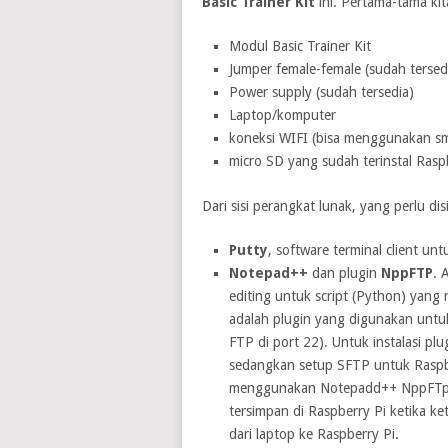
Basic Trainer Kit
ini. Pertama-tama kit
Modul Basic Trainer Kit
Jumper female-female (sudah tersed
Power supply (sudah tersedia)
Laptop/komputer
koneksi WIFI (bisa menggunakan s
micro SD yang sudah terinstal Rasp
Dari sisi perangkat lunak, yang perlu di
Putty
, software terminal client un
Notepad++
dan plugin
NppFTP
. 
editing untuk script (Python) yang
adalah plugin yang digunakan untu
FTP di port 22). Untuk instalasi plu
sedangkan setup SFTP untuk Raspberr
menggunakan Notepadd++ NppFTp ini
tersimpan di Raspberry Pi ketika ket
dari laptop ke Raspberry Pi.