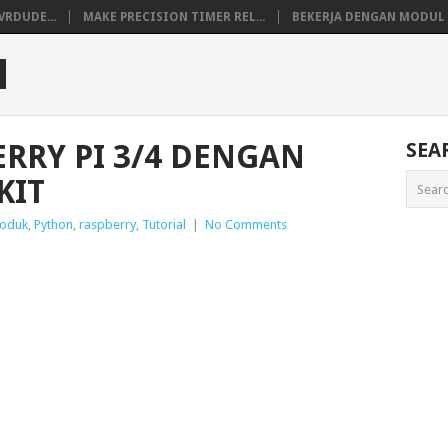
VRDUDE...
MAKE PRECISION TIMER REL...
BEKERJA DENGAN MODUL M
M
ERRY PI 3/4 DENGAN
SEA
KIT
oduk
,
Python
,
raspberry
,
Tutorial
|
No Comments