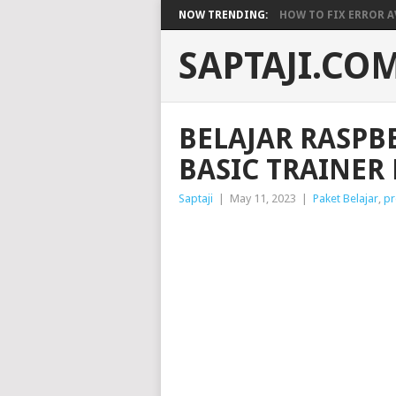
NOW TRENDING:
HOW TO FIX ERROR A
SAPTAJI.CO
BELAJAR RASPB
BASIC TRAINER 
Saptaji
|
May 11, 2023
|
Paket Belajar
,
pr