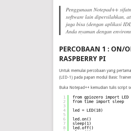
Penggunaan Notepad++ sifatny
software lain dipersilahkan, a
juga bisa (dengan aplikasi ID
Anda nyaman dengan environm
PERCOBAAN 1 : ON/
RASPBERRY PI
Untuk memulai percobaan yang pertama i
(LED-1) pada papan modul Basic Trainer 
Buka Notepad++ kemudian tulis script s
1
from gpiozero import LED
2
from time import sleep
3
4
led = LED(18)
5
6
led.on()
7
sleep(1)
8
led.off()