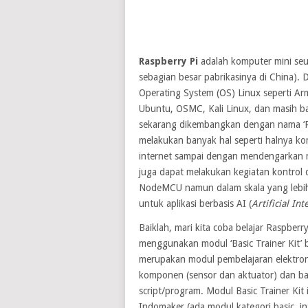
Raspberry Pi
adalah komputer mini seu
sebagian besar pabrikasinya di China).
Operating System (OS) Linux seperti Ar
Ubuntu, OSMC, Kali Linux, dan masih ba
sekarang dikembangkan dengan nama ‘Ra
melakukan banyak hal seperti halnya k
internet sampai dengan mendengarkan m
juga dapat melakukan kegiatan kontrol 
NodeMCU namun dalam skala yang leb
untuk aplikasi berbasis AI (
Artificial Int
Baiklah, mari kita coba belajar Raspberry
menggunakan modul ‘Basic Trainer Kit’ b
merupakan modul pembelajaran elektron
komponen (sensor dan aktuator) dan b
script/program. Modul Basic Trainer Ki
Indomaker (ada modul kategori basic, in