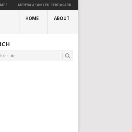
P3...
MENYALAKAN LED BERDASARK...
HOME
ABOUT
RCH