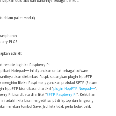
a siapkan dulu alat dan bahannya sebagai berikut:
ia dalam paket modul)
martphone)
berry Pi OS
siapkan adalah:
tuk remote login ke Raspberry Pi
Aplikasi Notepad++ ini digunakan untuk sebagai sofware
 nantinya akan dieksekusi Raspi, sedangkan plugin NppFTP
k mengirim file ke Raspi menggunakan protokol SFTP (Secure
gin NppFTP bisa dibaca di artikel “
plugin NppFTP Noepad++
“,
y Pi bisa dibaca di artikel “
SFTP Raspberry Pi
“. Kelebihan
 adalah kita bisa mengedit script di laptop dan langsung
ika menekan tombol Save. Jadi kita tidak perlu bolak balik