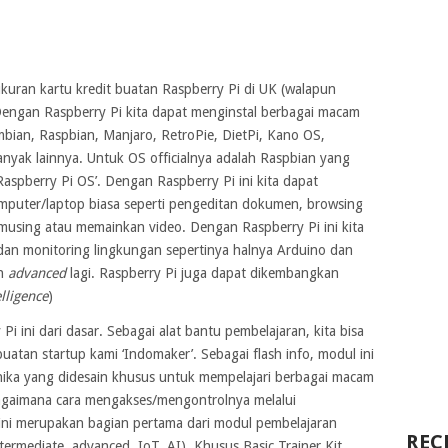
kuran kartu kredit buatan Raspberry Pi di UK (walapun
 Dengan Raspberry Pi kita dapat menginstal berbagai macam
mbian, Raspbian, Manjaro, RetroPie, DietPi, Kano OS,
nyak lainnya. Untuk OS officialnya adalah Raspbian yang
spberry Pi OS’. Dengan Raspberry Pi ini kita dapat
omputer/laptop biasa seperti pengeditan dokumen, browsing
using atau memainkan video. Dengan Raspberry Pi ini kita
dan monitoring lingkungan sepertinya halnya Arduino dan
ih
advanced
lagi. Raspberry Pi juga dapat dikembangkan
elligence
)
 Pi ini dari dasar. Sebagai alat bantu pembelajaran, kita bisa
uatan startup kami ‘Indomaker’. Sebagai flash info, modul ini
ika yang didesain khusus untuk mempelajari berbagai macam
agaimana cara mengakses/mengontrolnya melalui
t ini merupakan bagian pertama dari modul pembelajaran
REC
termediate, advanced, IoT, AI). Khusus Basic Trainer Kit,