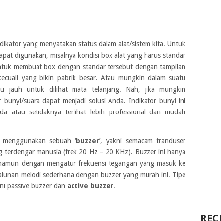
ikator yang menyatakan status dalam alat/sistem kita. Untuk
 dapat digunakan, misalnya kondisi box alat yang harus standar
Untuk membuat box dengan standar tersebut dengan tampilan
kecuali yang bikin pabrik besar. Atau mungkin dalam suatu
alu jauh untuk dilihat mata telanjang. Nah, jika mungkin
r bunyi/suara dapat menjadi solusi Anda. Indikator bunyi ini
nda atau setidaknya terlihat lebih professional dan mudah
t menggunakan sebuah ‘
buzzer
’, yakni semacam tranduser
ng terdengar manusia (frek 20 Hz – 20 KHz). Buzzer ini hanya
namun dengan mengatur frekuensi tegangan yang masuk ke
alunan melodi sederhana dengan buzzer yang murah ini. Tipe
kni passive buzzer dan
active buzzer
.
REC