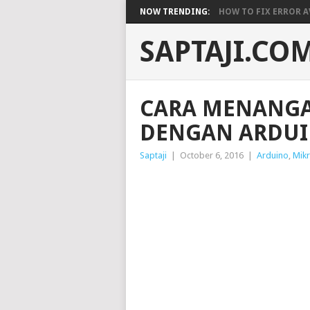
NOW TRENDING:
HOW TO FIX ERROR A
SAPTAJI.CO
CARA MENANGA
DENGAN ARDU
Saptaji
|
October 6, 2016
|
Arduino
,
Mikr