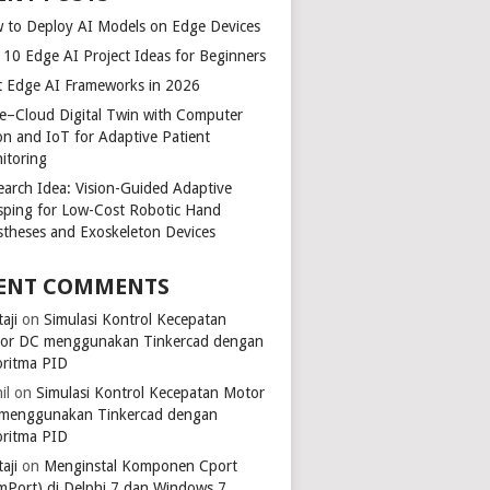
 to Deploy AI Models on Edge Devices
 10 Edge AI Project Ideas for Beginners
t Edge AI Frameworks in 2026
e–Cloud Digital Twin with Computer
ion and IoT for Adaptive Patient
itoring
earch Idea: Vision-Guided Adaptive
sping for Low-Cost Robotic Hand
stheses and Exoskeleton Devices
ENT COMMENTS
aji
on
Simulasi Kontrol Kecepatan
or DC menggunakan Tinkercad dengan
oritma PID
il
on
Simulasi Kontrol Kecepatan Motor
menggunakan Tinkercad dengan
oritma PID
aji
on
Menginstal Komponen Cport
mPort) di Delphi 7 dan Windows 7