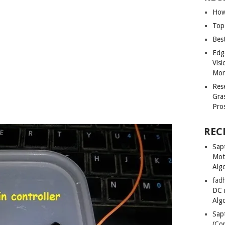
How
Top
Bes
Edg
Vis
Mon
Res
Gra
Pro
REC
Sapt
Mot
Alg
fadh
DC 
Alg
Sapt
(Co