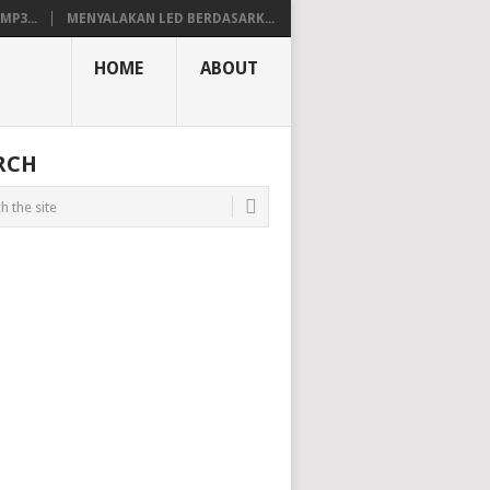
P3...
MENYALAKAN LED BERDASARK...
HOME
ABOUT
RCH