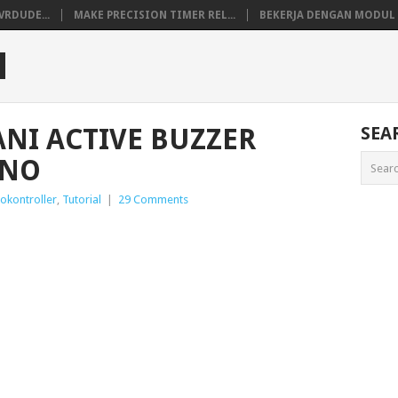
VRDUDE...
MAKE PRECISION TIMER REL...
BEKERJA DENGAN MODUL M
M
NI ACTIVE BUZZER
SEA
INO
okontroller
,
Tutorial
|
29 Comments