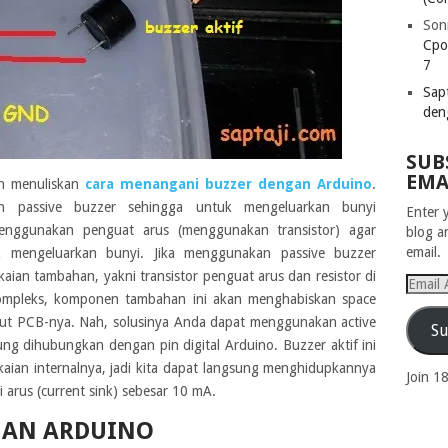
Son
Cpo
7
Sapt
den
SUB
EMA
ah menuliskan
cara menangani buzzer dengan Arduino
.
 passive buzzer sehingga untuk mengeluarkan bunyi
Enter 
enggunakan penguat arus (menggunakan transistor) agar
blog a
email.
uk mengeluarkan bunyi. Jika menggunakan passive buzzer
ian tambahan, yakni transistor penguat arus dan resistor di
Email
a kompleks, komponen tambahan ini akan menghabiskan space
Addres
ut PCB-nya. Nah, solusinya Anda dapat menggunakan active
Su
ung dihubungkan dengan pin digital Arduino. Buzzer aktif ini
kaian internalnya, jadi kita dapat langsung menghidupkannya
Join 1
 arus (current sink) sebesar 10 mA.
GAN ARDUINO