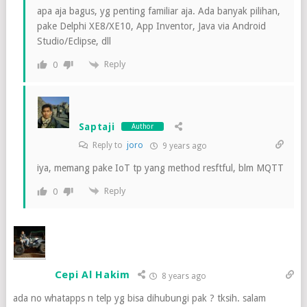
apa aja bagus, yg penting familiar aja. Ada banyak pilihan,
pake Delphi XE8/XE10, App Inventor, Java via Android
Studio/Eclipse, dll
Reply
0
Saptaji
Author
Reply to
joro
9 years ago
iya, memang pake IoT tp yang method resftful, blm MQTT
Reply
0
Cepi Al Hakim
8 years ago
ada no whatapps n telp yg bisa dihubungi pak ? tksih. salam