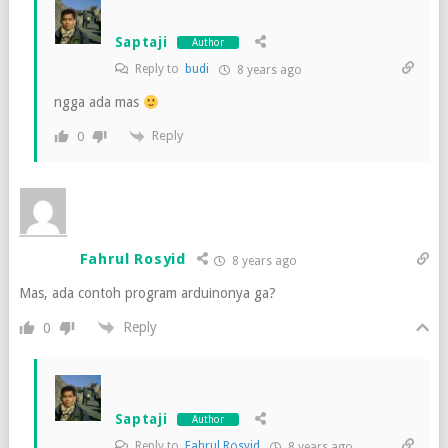
Saptaji
Author
Reply to
budi
8 years ago
ngga ada mas
Reply
0
Fahrul Rosyid
8 years ago
Mas, ada contoh program arduinonya ga?
Reply
0
Saptaji
Author
Reply to
Fahrul Rosyid
8 years ago