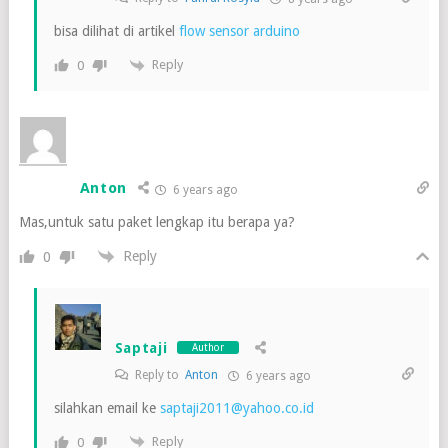
bisa dilihat di artikel
flow sensor arduino
Reply
0
Anton
6 years ago
Mas,untuk satu paket lengkap itu berapa ya?
Reply
0
Saptaji
Author
Reply to
Anton
6 years ago
silahkan email ke
saptaji2011@yahoo.co.id
Reply
0