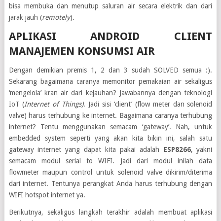
bisa membuka dan menutup saluran air secara elektrik dan dari
jarak jauh (
remotely
).
APLIKASI ANDROID CLIENT
MANAJEMEN KONSUMSI AIR
Dengan demikian premis 1, 2 dan 3 sudah SOLVED semua :).
Sekarang bagaimana caranya memonitor pemakaian air sekaligus
‘mengelola’ kran air dari kejauhan? Jawabannya dengan teknologi
IoT (
Internet of Things)
. Jadi sisi ‘client’ (flow meter dan solenoid
valve) harus terhubung ke internet. Bagaimana caranya terhubung
internet? Tentu menggunakan semacam ‘gateway’. Nah, untuk
embedded system seperti yang akan kita bikin ini, salah satu
gateway internet yang dapat kita pakai adalah
ESP8266
, yakni
semacam modul serial to WIFI. Jadi dari modul inilah data
flowmeter maupun control untuk solenoid valve dikirim/diterima
dari internet. Tentunya perangkat Anda harus terhubung dengan
WIFI hotspot internet ya.
Berikutnya, sekaligus langkah terakhir adalah membuat aplikasi