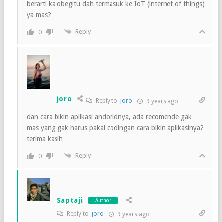
berarti kalobegitu dah termasuk ke IoT (internet of things)
ya mas?
Reply
0
joro
Reply to
joro
9 years ago
dan cara bikin aplikasi andoridnya, ada recomende gak
mas yang gak harus pakai codingan cara bikin aplikasinya?
terima kasih
Reply
0
Saptaji
Author
Reply to
joro
9 years ago