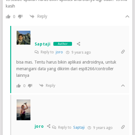
kasih
Reply
0
Saptaji
Author
Reply to
joro
9 years ago
bisa mas. Tentu harus bikin aplikasi androidnya, untuk
menangani data yang dikirim dari esp8266/controller
lainnya
Reply
0
joro
Reply to
Saptaji
9 years ago