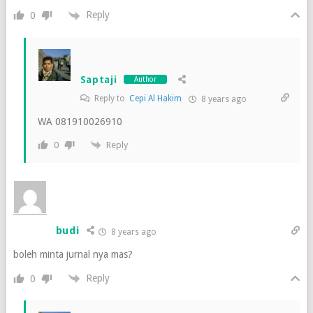
Reply
0
Saptaji
Author
Reply to
Cepi Al Hakim
8 years ago
WA 081910026910
Reply
0
budi
8 years ago
boleh minta jurnal nya mas?
Reply
0