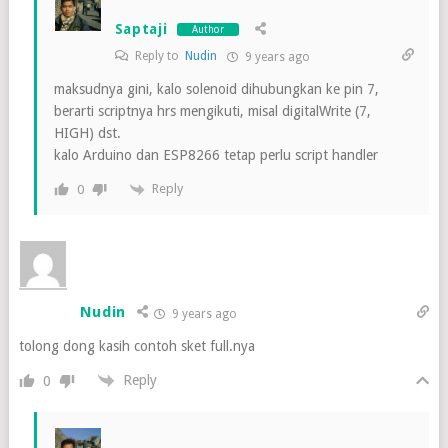
Saptaji
Author
Reply to
Nudin
9 years ago
maksudnya gini, kalo solenoid dihubungkan ke pin 7,
berarti scriptnya hrs mengikuti, misal digitalWrite (7,
HIGH) dst.
kalo Arduino dan ESP8266 tetap perlu script handler
Reply
0
Nudin
9 years ago
tolong dong kasih contoh sket full.nya
Reply
0