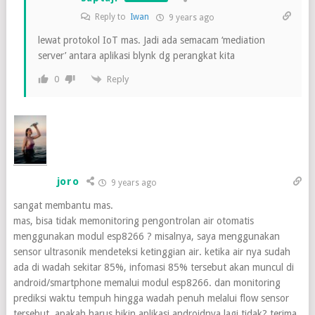
Reply to
Iwan
9 years ago
lewat protokol IoT mas. Jadi ada semacam ‘mediation
server’ antara aplikasi blynk dg perangkat kita
Reply
0
joro
9 years ago
sangat membantu mas.
mas, bisa tidak memonitoring pengontrolan air otomatis
menggunakan modul esp8266 ? misalnya, saya menggunakan
sensor ultrasonik mendeteksi ketinggian air. ketika air nya sudah
ada di wadah sekitar 85%, infomasi 85% tersebut akan muncul di
android/smartphone memalui modul esp8266. dan monitoring
prediksi waktu tempuh hingga wadah penuh melalui flow sensor
tersebut. apakah harus bikin aplikasi androidnya lagi tidak? terima